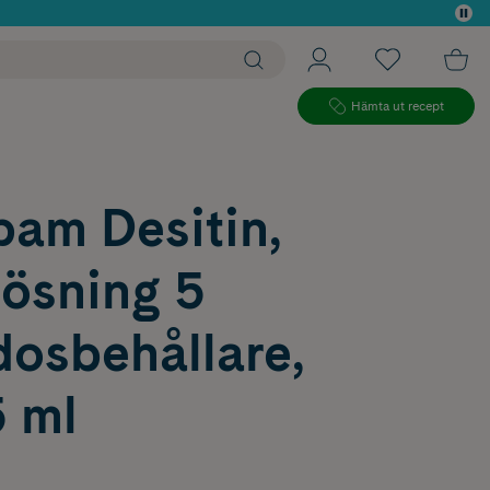
 köp*
Hämta ut recept
pam Desitin,
lösning 5
osbehållare,
5 ml