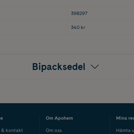
398297
340 kr
Bipacksedel
ce
Om Apohem
Mina re
 & kontakt
Om oss
Hämta u