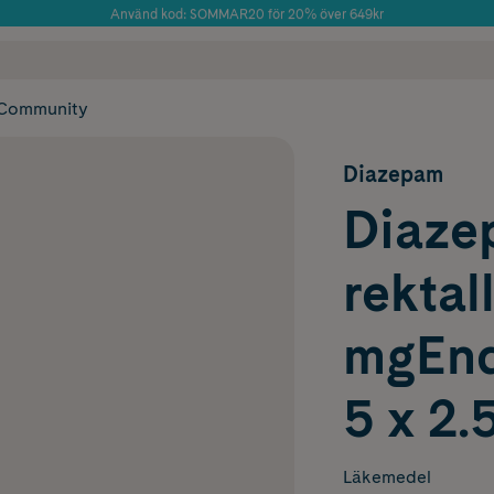
Använd kod: SOMMAR20 för 20% över 649kr
Årets Butik 2025 inom Skönhet
 frakt
✓ Rådgivning från farmaceuter & hudterapeuter
✓ Poäng på alla
Community
Diazepam
Diaze
rektal
mgEnd
5 x 2.
Läkemedel