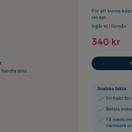
För att kunna köpa
recept.
Ingår ej i förmån
340 kr
t
h handla dina
Snabba fakta
Fri frakt fö
Betala enke
Få medicinen
närmaste o