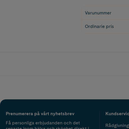
Varunummer
Ordinarie pris
Prenumerera på vårt nyhetsbrev
Kundservi
Få personliga erbjudanden och det
Rådgivning
senaste inom hälsa och skönhet direkt i