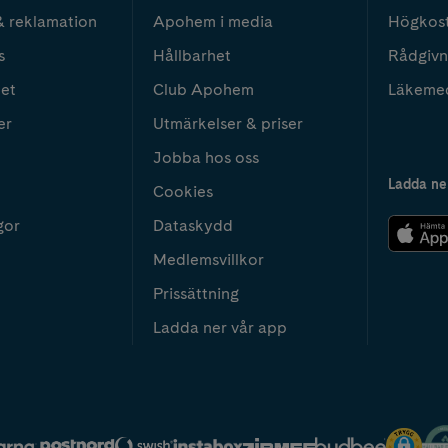
& reklamation
Apohem i media
Högkos
s
Hållbarhet
Rådgivn
het
Club Apohem
Läkeme
er
Utmärkelser & priser
Jobba hos oss
Ladda ne
Cookies
gor
Dataskydd
Medlemsvillkor
Prissättning
Ladda ner vår app