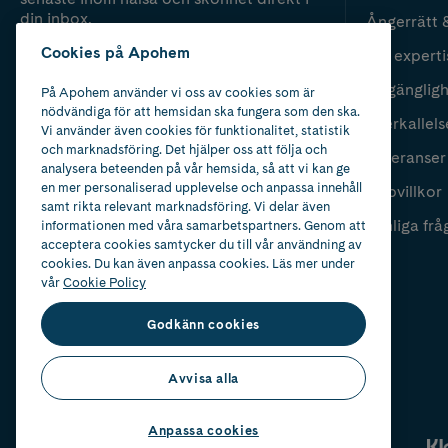
din inbox.
Ångerrätt 
Cookies på Apohem
Vår experti
Fyll i mailadress
Skicka
Tillgänglig
På Apohem använder vi oss av cookies som är
nödvändiga för att hemsidan ska fungera som den ska.
Återkallels
Vi använder även cookies för funktionalitet, statistik
och marknadsföring. Det hjälper oss att följa och
Leveranser
analysera beteenden på vår hemsida, så att vi kan ge
en mer personaliserad upplevelse och anpassa innehåll
Köpvillkor
samt rikta relevant marknadsföring. Vi delar även
Vanliga frå
informationen med våra samarbetspartners. Genom att
acceptera cookies samtycker du till vår användning av
cookies. Du kan även anpassa cookies. Läs mer under
vår
Cookie Policy
Godkänn cookies
Avvisa alla
Anpassa cookies