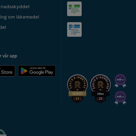
tnadsskyddet
ing om läkemedel
del
r vår app
2024