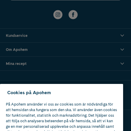
Kundservice
Om Apohem
Mina recept
Ladda ner vår app
Cookies på Apohem
På Apohem använder vi oss av cookies som är nödvändiga för
att hemsidan ska fungera som den ska. Vi använder även cookies
för funktionalitet, statistik och marknadsföring. Det hjälper oss
att följa och analysera beteenden på vår hemsida, så att vi kan
Apotek med tillstånd
ge en mer personaliserad upplevelse och anpassa innehåll samt
av Läkemedelsverket