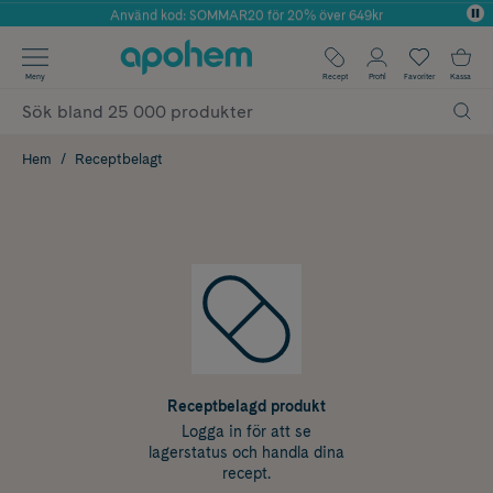
Använd kod: SOMMAR20 för 20% över 649kr
Årets Butik 2025 inom Skönhet
✓ Fri frakt
Meny
Recept
Profil
Favoriter
Kassa
✓ Rådgivning från farmaceuter & hudterapeuter
✓ Poäng på alla köp*
Hem
Receptbelagt
Receptbelagd produkt
Logga in för att se
lagerstatus och handla dina
recept.