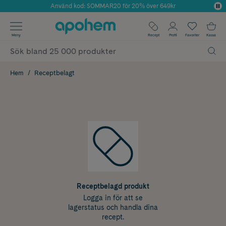
Använd kod: SOMMAR20 för 20% över 649kr
Årets Butik 2025 inom Skönhet
✓ Fri frakt
Meny
Recept
Profil
Favoriter
Kassa
✓ Rådgivning från farmaceuter & hudterapeuter
✓ Poäng på alla köp*
Hem
Receptbelagt
Receptbelagd produkt
Logga in för att se
lagerstatus och handla dina
recept.