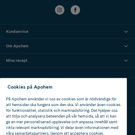
Kundservice
Om Apohem
Mina recept
Ladda ner vår app
Cookies på Apohem
På Apohem använder vi oss av cookies som är nödvändiga för
att hemsidan ska fungera som den ska. Vi använder även cookies
för funktionalitet, statistik och marknadsföring. Det hjälper oss
att följa och analysera beteenden på vår hemsida, så att vi kan
ge en mer personaliserad upplevelse och anpassa innehåll samt
Apotek med tillstånd
rikta relevant marknadsföring. Vi delar även informationen med
av Läkemedelsverket
våra samarbetspartners. Genom att acceptera cookies