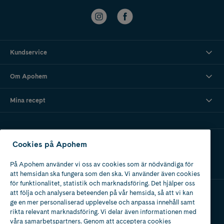
Kundservice
Om Apohem
Mina recept
Ladda ner vår app
Cookies på Apohem
På Apohem använder vi oss av cookies som är nödvändiga för
att hemsidan ska fungera som den ska. Vi använder även cookies
för funktionalitet, statistik och marknadsföring. Det hjälper oss
att följa och analysera beteenden på vår hemsida, så att vi kan
ge en mer personaliserad upplevelse och anpassa innehåll samt
Apotek med tillstånd
rikta relevant marknadsföring. Vi delar även informationen med
av Läkemedelsverket
våra samarbetspartners. Genom att acceptera cookies