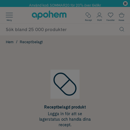
Använd kod: SOMMAR20 för 20% över 649kr
Årets Butik 2025 inom Skönhet
✓ Fri frakt
Meny
Recept
Profil
Favoriter
Kassa
✓ Rådgivning från farmaceuter & hudterapeuter
✓ Poäng på alla köp*
Hem
Receptbelagt
Receptbelagd produkt
Logga in för att se
lagerstatus och handla dina
recept.