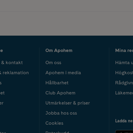
ce
Om Apohem
Mina re
 & kontakt
Om oss
Hämta u
& reklamation
Apohem i media
Högkos
s
Hållbarhet
Rådgivn
het
Club Apohem
Läkeme
er
Utmärkelser & priser
Jobba hos oss
Ladda ne
Cookies