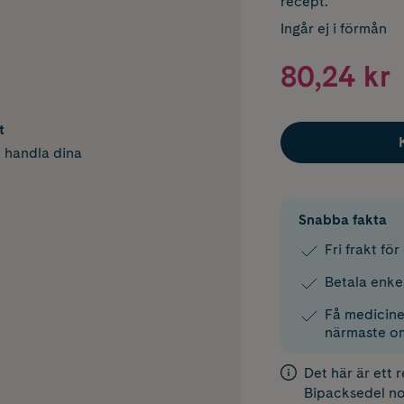
recept.
Ingår ej i förmån
80,24 kr
t
h handla dina
Snabba fakta
Fri frakt fö
Betala enke
Få medicinen
närmaste o
Det här är ett 
Bipacksedel
no