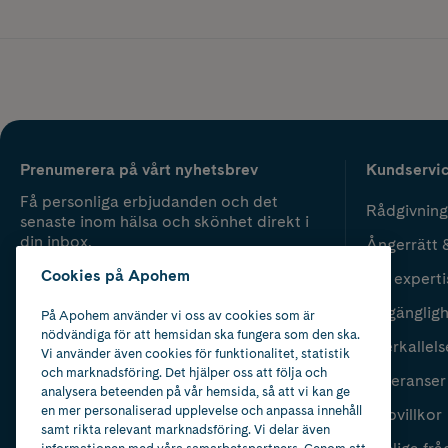
Prenumerera på vårt nyhetsbrev
Kundservi
Få personliga erbjudanden och det
Rådgivning
senaste inom hälsa och skönhet direkt i
din inbox.
Ångerrätt 
Cookies på Apohem
Vår experti
Fyll i mailadress
Skicka
Tillgänglig
På Apohem använder vi oss av cookies som är
nödvändiga för att hemsidan ska fungera som den ska.
Återkallels
Vi använder även cookies för funktionalitet, statistik
och marknadsföring. Det hjälper oss att följa och
Leveranser
analysera beteenden på vår hemsida, så att vi kan ge
en mer personaliserad upplevelse och anpassa innehåll
Köpvillkor
samt rikta relevant marknadsföring. Vi delar även