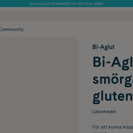
Använd kod: SOMMAR20 för 20% över 649kr
Årets Butik 2025 inom Skönhet
 frakt
✓ Rådgivning från farmaceuter & hudterapeuter
✓ Poäng på alla
Community
Bi-Aglut
Bi-Agl
smörg
gluten
Läkemedel
För att kunna köpa