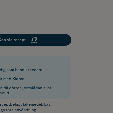
Köp via recept
r dig som handlar recept.
lt med Klarna.
 till dörren, brevlådan eller
mbud.
receptbelagt läkemedel. Läs
ga före användning.