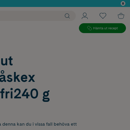
 köp*
Hämta ut recept
ut
åskex
fri240 g
 denna kan du i vissa fall behöva ett