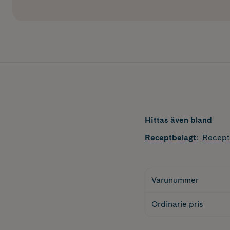
Hittas även bland
Receptbelagt
:
Recept
Varunummer
Ordinarie pris