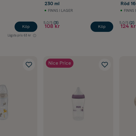
230 ml
Röd 16
FINNS I LAGER
FINNS 
5.0/5
(3)
5.0/5
(2)
108 kr
124 kr
Köp
Köp
Lägsta pris
63 kr
Nice Price