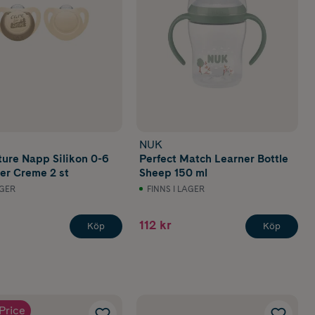
NUK
ture Napp Silikon 0-6
Perfect Match Learner Bottle
r Creme 2 st
Sheep 150 ml
AGER
FINNS I LAGER
112 kr
Köp
Köp
Price