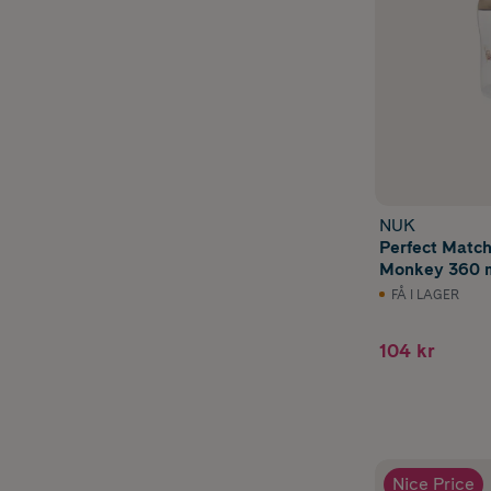
NUK
Perfect Matc
Monkey 360 
FÅ I LAGER
104 kr
Nice Price