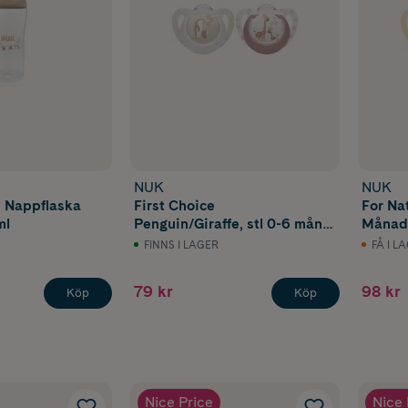
NUK
NUK
h Nappflaska
First Choice
For Na
ml
Penguin/Giraffe, stl 0-6 mån
Månade
2 st
FINNS I LAGER
FÅ I L
79 kr
98 kr
Köp
Köp
Nice Price
Nice 