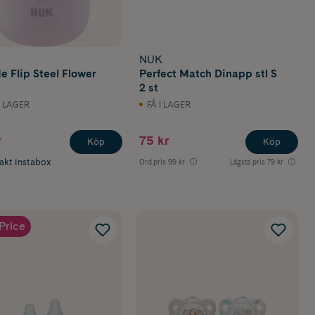
NUK
e Flip Steel Flower
Perfect Match Dinapp stl S
2 st
I LAGER
FÅ I LAGER
r
75 kr
Köp
Köp
rakt Instabox
Ord.pris
99 kr
Lägsta pris
79 kr
Price