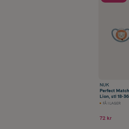
NUK
Perfect Match
Lion, stl 18-3
FÅ I LAGER
72 kr