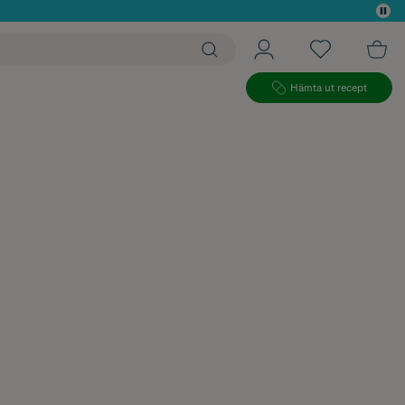
 köp*
Hämta ut recept