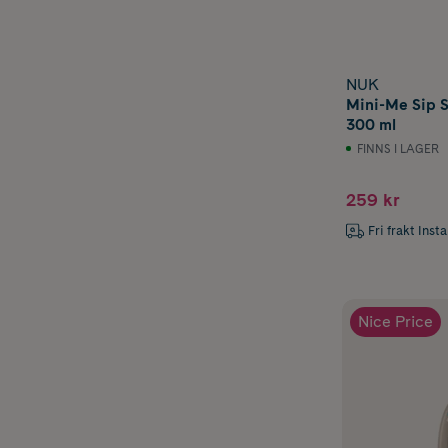
NUK
Mini-Me Sip S
300 ml
FINNS I LAGER
259 kr
Fri frakt Inst
Nice Price