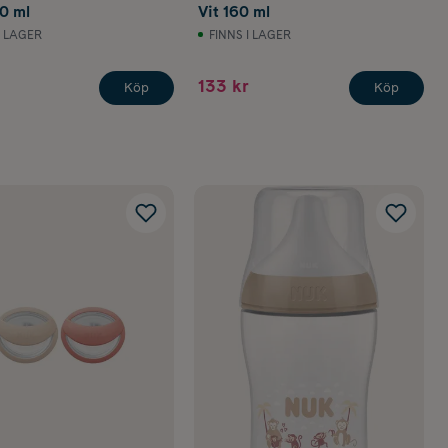
0 ml
Vit 160 ml
I LAGER
FINNS I LAGER
133 kr
Köp
Köp