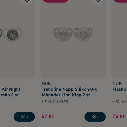
NUK
NUK
 Air Night
Trendline Napp Silikon 0-6
Flaskbo
6 mån 2 st
Månader Lion King 2 st
FINNS I LAGER
FÅ I L
87 kr
79 kr
Köp
Köp