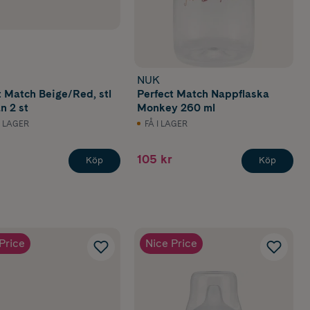
NUK
t Match Beige/Red, stl
Perfect Match Nappflaska
n 2 st
Monkey 260 ml
I LAGER
FÅ I LAGER
105 kr
Köp
Köp
Price
Nice Price