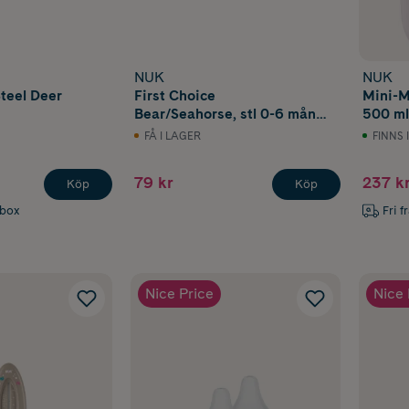
NUK
NUK
teel Deer
First Choice
Mini-M
Bear/Seahorse, stl 0-6 mån
500 ml
2 st
FÅ I LAGER
FINNS 
79 kr
237 k
Köp
Köp
abox
Fri f
Nice Price
Nice 