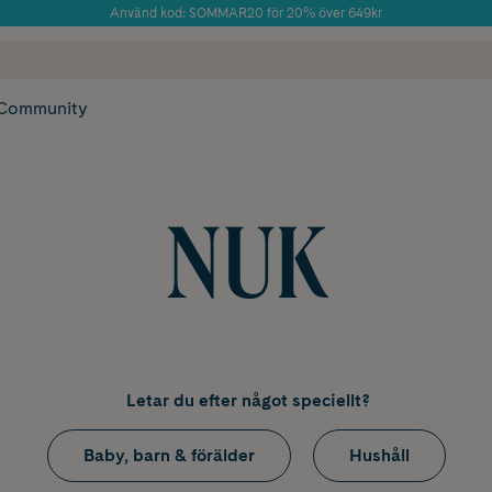
Använd kod: SOMMAR20 för 20% över 649kr
Årets Butik 2025 inom Skönhet
 frakt
✓ Rådgivning från farmaceuter & hudterapeuter
✓ Poäng på alla
Community
NUK
Letar du efter något speciellt?
Baby, barn & förälder
Hushåll