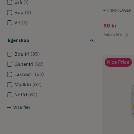
Grå
(1)
FINNS I LAGER
Röd
(2)
Vit
(2)
60 kr
Ord.pris
79 kr
Egenskap
Bpa-fri
(85)
Nice Price
Glutenfri
(62)
Laktosfri
(62)
Mjölkfri
(62)
Nötfri
(62)
Visa fler