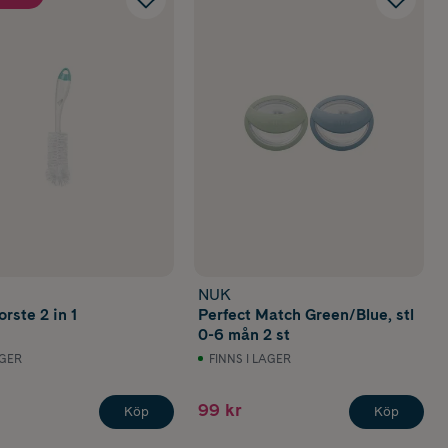
NUK
rste 2 in 1
Perfect Match Green/Blue, stl
0-6 mån 2 st
AGER
FINNS I LAGER
99 kr
Köp
Köp