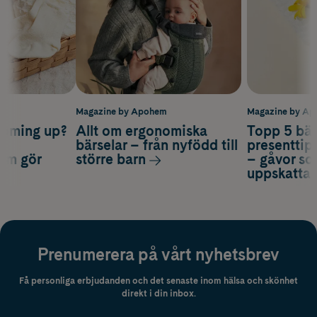
m
Magazine by Apohem
Magazine by A
coming up?
Allt om ergonomiska
Topp 5 bäs
a
bärselar – från nyfödd till
presenttips
som gör
större barn
– gåvor so
uppskatta
Prenumerera på vårt nyhetsbrev
Få personliga erbjudanden och det senaste inom hälsa och skönhet
direkt i din inbox.