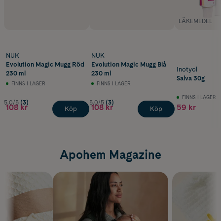
LÄKEMEDEL
NUK
NUK
Evolution Magic Mugg Röd
Evolution Magic Mugg Blå
Inotyol
230 ml
230 ml
Salva 30g
FINNS I LAGER
FINNS I LAGER
FINNS I LAGER
5.0/5
(3)
5.0/5
(3)
108 kr
108 kr
59 kr
Köp
Köp
Apohem Magazine