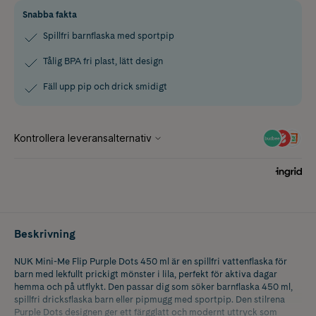
Snabba fakta
Spillfri barnflaska med sportpip
Tålig BPA fri plast, lätt design
Fäll upp pip och drick smidigt
Beskrivning
NUK Mini-Me Flip Purple Dots 450 ml är en spillfri vattenflaska för
barn med lekfullt prickigt mönster i lila, perfekt för aktiva dagar
hemma och på utflykt. Den passar dig som söker barnflaska 450 ml,
spillfri dricksflaska barn eller pipmugg med sportpip. Den stilrena
Purple Dots designen ger ett färgglatt och modernt uttryck som