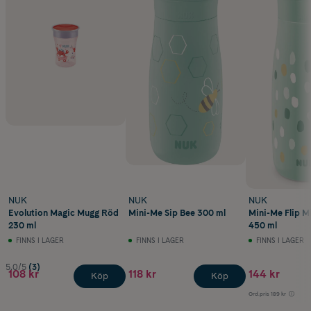
NUK
NUK
NUK
Evolution Magic Mugg Röd
Mini-Me Sip Bee 300 ml
Mini-Me Flip M
230 ml
450 ml
FINNS I LAGER
FINNS I LAGER
FINNS I LAGER
5.0/5
(3)
108 kr
118 kr
144 kr
Köp
Köp
Ord.pris
189 kr