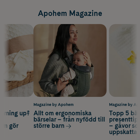
Apohem Magazine
m
Magazine by Apohem
Magazine by A
coming up?
Allt om ergonomiska
Topp 5 bäs
a
bärselar – från nyfödd till
presenttips
som gör
större barn
– gåvor so
uppskatta