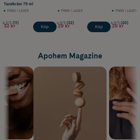
Tandkräm 75 ml
FINNS I LAGER
FINNS I LAGER
FINNS I LAGER
4.5/5
(11)
4.9/5
(22)
4.9/5
(20)
32 kr
29 kr
29 kr
Köp
Köp
Apohem Magazine