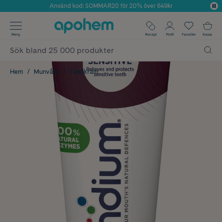
✓ Fri frakt
Årets Butik 2025 inom Skönhet
Meny
Recept
Profil
Favoriter
Kassa
✓ Rådgivning från farmaceuter & hudterapeuter
✓ Poäng på alla köp*
Hem
Munvård
Tandkräm