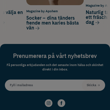
m
Magazine by A
du välja en
Naturlig t
Magazine by Apohem
d
ett fräscha
Socker – dina tänders
dag
fiende men karies bästa
vän
Prenumerera på vårt nyhetsbrev
Få personliga erbjudanden och det senaste inom hälsa och skönhet
direkt i din inbox.
Fyll i mailadress
Skicka