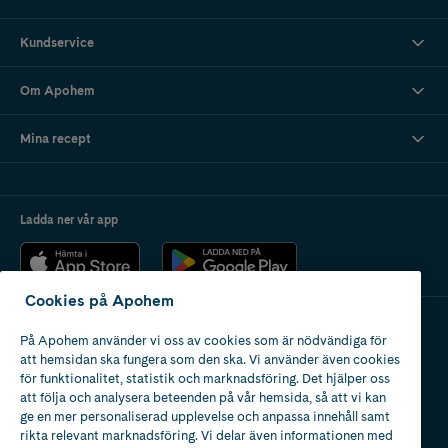
Kundservice
Om Apohem
Mina recept
Ladda ner vår app
Cookies på Apohem
På Apohem använder vi oss av cookies som är nödvändiga för
Apotek med tillstånd
att hemsidan ska fungera som den ska. Vi använder även cookies
av Läkemedelsverket
för funktionalitet, statistik och marknadsföring. Det hjälper oss
att följa och analysera beteenden på vår hemsida, så att vi kan
ge en mer personaliserad upplevelse och anpassa innehåll samt
rikta relevant marknadsföring. Vi delar även informationen med