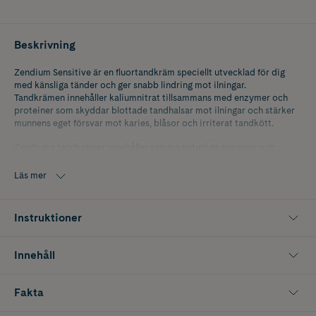
Beskrivning
Zendium Sensitive är en fluortandkräm speciellt utvecklad för dig
med känsliga tänder och ger snabb lindring mot ilningar.
Tandkrämen innehåller kaliumnitrat tillsammans med enzymer och
proteiner som skyddar blottade tandhalsar mot ilningar och stärker
munnens eget försvar mot karies, blåsor och irriterat tandkött.
Zendiums tandkrämer innehåller samma naturliga enzymer och
proteiner som redan finns i saliven. Vid regelbunden användning
skapar Zendium ett naturligt skydd för din mun genom att boosta de
Läs mer
goda bakterierna och reducera de dåliga. På så sätt bekämpas
orsakerna till vanliga munvårdsproblem såsom karies,
tandköttsproblem och ilningar.
Instruktioner
Zendium Sensitive innehåller inte SLS.
Innehåll
Obs. tandkrämen innehåller små mängder ägg- och mjölkprotein.
Fakta