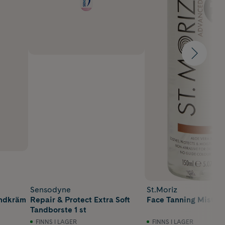
Sensodyne
St.Moriz
andkräm
Repair & Protect Extra Soft
Face Tanning Mist 15
Tandborste 1 st
FINNS I LAGER
FINNS I LAGER