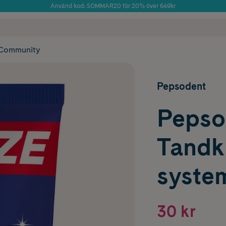
Använd kod: SOMMAR20 för 20% över 649kr
Årets Butik 2025 inom Skönhet
 frakt
✓ Rådgivning från farmaceuter & hudterapeuter
✓ Poäng på alla
Community
Pepsodent
Pepso
Tandk
syste
30 kr