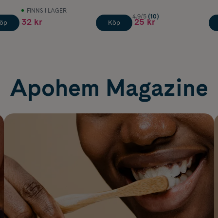
FINNS I LAGER
4.9/5
(10)
32 kr
25 kr
öp
Köp
Apohem Magazine