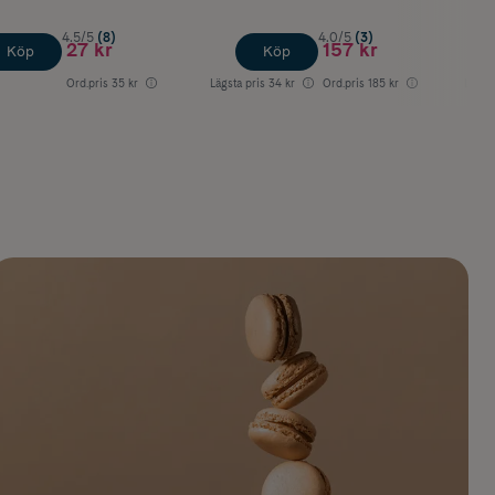
4.5/5
(8)
4.0/5
(3)
27 kr
157 kr
Köp
Köp
Ord.pris
35 kr
Lägsta pris
34 kr
Ord.pris
185 kr
Lägsta