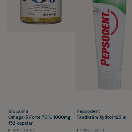
BioSalma
Pepsodent
Omega-3 Forte 70% 1000mg
Tandkräm Xylitol 125 ml
132 kapslar
FINNS I LAGER
FINNS I LAGER