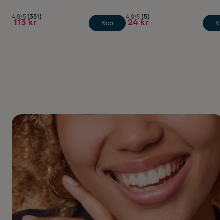
4.8/5
(351)
4.8/5
(5)
113 kr
24 kr
Köp
K