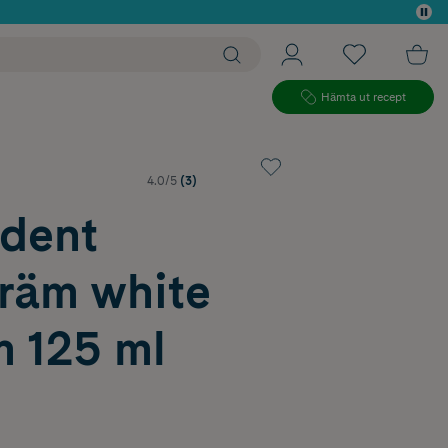
 köp*
Hämta ut recept
4.0/5
(3)
dent
räm white
m 125 ml