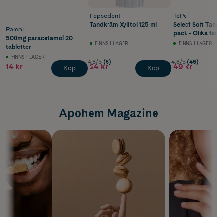
Pepsodent
TePe
Tandkräm Xylitol 125 ml
Select Soft Tan
Pamol
pack - Olika fä
500mg paracetamol 20
FINNS I LAGER
FINNS I LAGER
tabletter
FINNS I LAGER
4.8/5
(5)
4.8/5
(45)
14 kr
24 kr
49 kr
Köp
Köp
Apohem Magazine