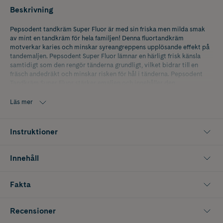
Beskrivning
Pepsodent tandkräm Super Fluor är med sin friska men milda smak
av mint en tandkräm för hela familjen! Denna fluortandkräm
motverkar karies och minskar syreangreppens upplösande effekt på
tandemaljen. Pepsodent Super Fluor lämnar en härligt frisk känsla
samtidigt som den rengör tänderna grundligt, vilket bidrar till en
fräsch andedräkt och minskar risken för hål i tänderna. Pepsodent
Tandkräm Super Fluor stärker emaljen och innehåller den
rekommenderade fluorhalten 1450 ppm.
Läs mer
Instruktioner
Innehåll
Fakta
Recensioner