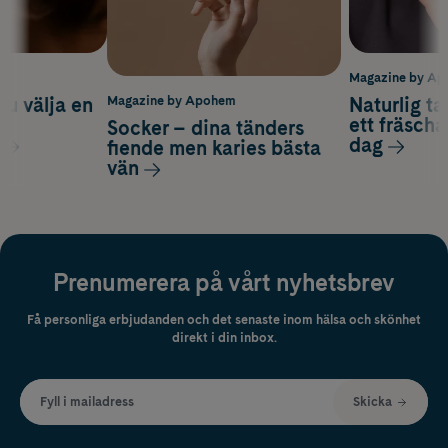
m
Magazine by A
du välja en
Naturlig t
Magazine by Apohem
d
ett fräscha
Socker – dina tänders
dag
fiende men karies bästa
vän
Prenumerera på vårt nyhetsbrev
Få personliga erbjudanden och det senaste inom hälsa och skönhet
direkt i din inbox.
Fyll i mailadress
Skicka