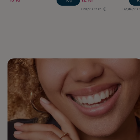
Köp
K
Ord.pris
15 kr
Lägsta pris