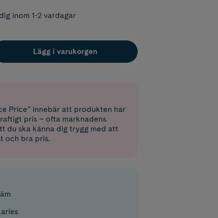
dig inom 1-2 vardagar
Lägg i varukorgen
e Price” innebär att produkten har
raftigt pris – ofta marknadens
 att du ska känna dig trygg med att
st och bra pris.
räm
aries