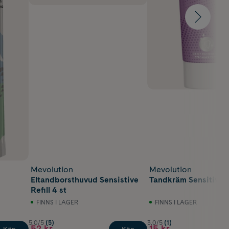
Mevolution
Mevolution
Eltandborsthuvud Sensistive
Tandkräm Sensitive 
Refill 4 st
FINNS I LAGER
FINNS I LAGER
5.0/5
(5)
3.0/5
(1)
52 kr
15 kr