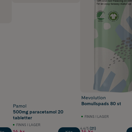
Mevolution
Bomullspads 80 st
Pamol
500mg paracetamol 20
FINNS I LAGER
tabletter
FINNS I LAGER
4.4/5
(21)
14 kr
14 kr