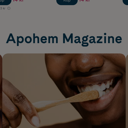
öp
Köp
13 kr
Apohem Magazine