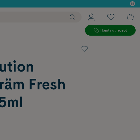
 köp*
Hämta ut recept
ution
räm Fresh
25ml