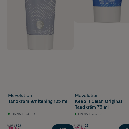
Mevolution
Mevolution
Tandkräm Whitening 125 ml
Keep It Clean Original
Tandkräm 75 ml
FINNS I LAGER
FINNS I LAGER
4.5/5
(2)
4.0/5
(2)
15 kr
12 kr