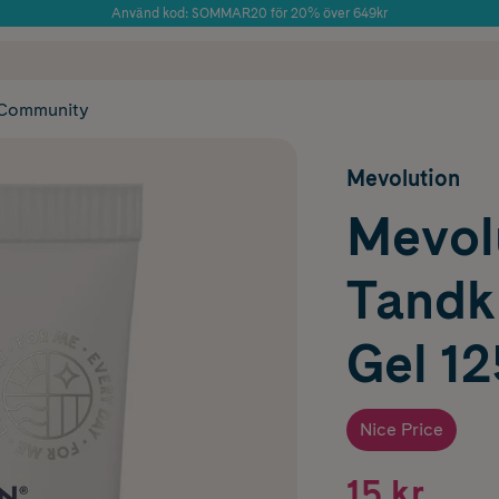
Använd kod: SOMMAR20 för 20% över 649kr
Årets Butik 2025 inom Skönhet
 frakt
✓ Rådgivning från farmaceuter & hudterapeuter
✓ Poäng på alla
Community
Mevolution
Mevol
Tandk
Gel 1
Nice Price
15 kr