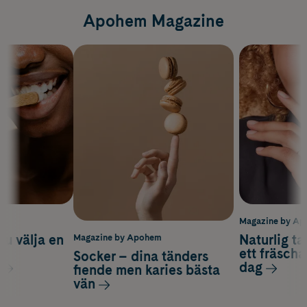
Apohem Magazine
m
Magazine by A
du välja en
Naturlig t
Magazine by Apohem
d
ett fräscha
Socker – dina tänders
dag
fiende men karies bästa
vän