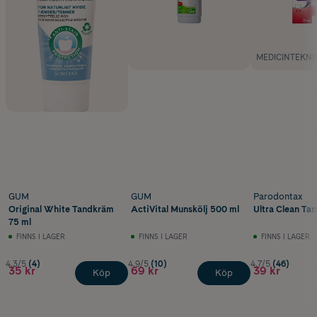
MEDICINTEKNI
GUM
GUM
Parodontax
Original White Tandkräm
ActiVital Munskölj 500 ml
Ultra Clean Ta
75 ml
FINNS I LAGER
FINNS I LAGER
FINNS I LAGER
4.3/5
(4)
4.9/5
(10)
4.7/5
(46)
35 kr
69 kr
39 kr
Köp
Köp