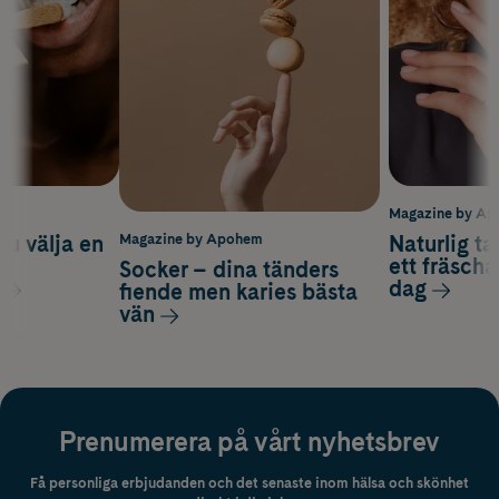
m
Magazine by A
du välja en
Naturlig t
Magazine by Apohem
d
ett fräscha
Socker – dina tänders
dag
fiende men karies bästa
vän
Prenumerera på vårt nyhetsbrev
Få personliga erbjudanden och det senaste inom hälsa och skönhet