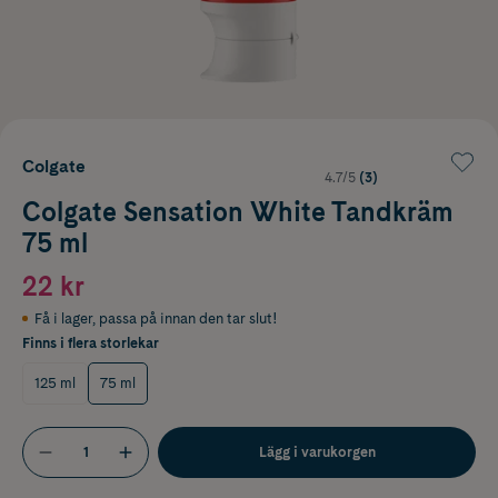
Colgate
4.7/5
(3)
Colgate Sensation White Tandkräm
75 ml
22 kr
Få i lager
,
passa på innan den tar slut!
Finns i flera storlekar
125 ml
75 ml
Lägg i varukorgen