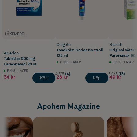
LÄKEMEDEL
Colgate
Resorb
Tandkräm Karies Kontroll
Original Vätske
Alvedon
125 ml
Päronsmak 90
Tabletter 500 mg
FINNS I LAGER
FINNS I LAGER
Paracetamol 20 st
FINNS I LAGER
4.5/5
(4)
5.0/5
(13)
34 kr
28 kr
49 kr
Köp
Köp
Apohem Magazine