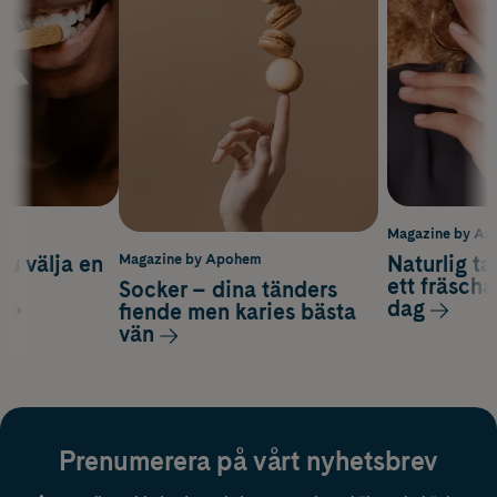
m
Magazine by A
du välja en
Naturlig t
Magazine by Apohem
d
ett fräscha
Socker – dina tänders
dag
fiende men karies bästa
vän
Prenumerera på vårt nyhetsbrev