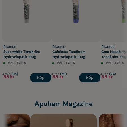
Biomed
Biomed
Biomed
Superwhite Tandkräm
Calcimax Tandkräm
Gum Health Hy
Hydroxiapatit 100g
Hydroxiapatit 100g
Tandkräm 100g
FINNS I LAGER
FINNS I LAGER
FINNS I LAGER
4.5/5
(93)
4.7/5
(39)
4.7/5
(24)
55 kr
55 kr
55 kr
Köp
Köp
Apohem Magazine