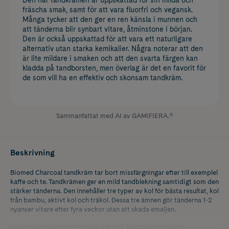
fräscha smak, samt för att vara fluorfri och vegansk.
Många tycker att den ger en ren känsla i munnen och
att tänderna blir synbart vitare, åtminstone i början.
Den är också uppskattad för att vara ett naturligare
alternativ utan starka kemikalier. Några noterar att den
är lite mildare i smaken och att den svarta färgen kan
kladda på tandborsten, men överlag är det en favorit för
de som vill ha en effektiv och skonsam tandkräm.
Sammanfattat med AI av GAMIFIERA.®
Beskrivning
Biomed Charcoal tandkräm tar bort missfärgningar efter till exemplel
kaffe och te. Tandkrämen ger en mild tandblekning samtidigt som den
stärker tänderna. Den innehåller tre typer av kol för bästa resultat, kol
från bambu, aktivt kol och träkol. Dessa tre ämnen gör tänderna 1-2
nyanser vitare efter fyra veckor utan att skada emaljen.
Hydroxiapatit och arginin stärker och återställer emaljen.