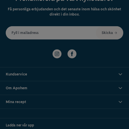
Få personliga erbjudanden och det senaste inom hälsa och skönhet
direkt i din inbox.
Fyll i mailadress
Skicka
Kundservice
Om Apohem
Mina recept
Ladda ner vår app