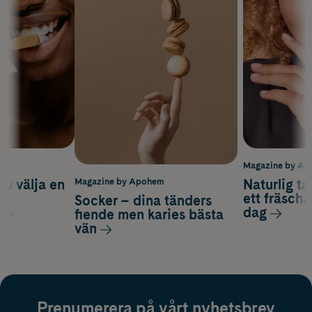
m
Magazine by A
du välja en
Naturlig t
Magazine by Apohem
d
ett fräscha
Socker – dina tänders
dag
fiende men karies bästa
vän
Prenumerera på vårt nyhetsbrev