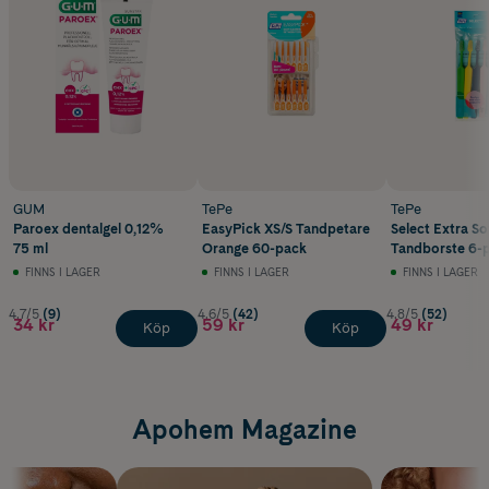
GUM
TePe
TePe
Paroex dentalgel 0,12%
EasyPick XS/S Tandpetare
Select Extra So
75 ml
Orange 60-pack
Tandborste 6-
FINNS I LAGER
FINNS I LAGER
FINNS I LAGER
4.7/5
(9)
4.6/5
(42)
4.8/5
(52)
34 kr
59 kr
49 kr
Köp
Köp
Apohem Magazine