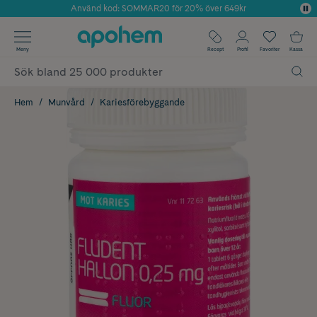
Använd kod: SOMMAR20 för 20% över 649kr
Årets Butik 2025 inom Skönhet
✓ Fri frakt
Meny
Recept
Profil
Favoriter
Kassa
✓ Rådgivning från farmaceuter & hudterapeuter
✓ Poäng på alla köp*
Hem
Munvård
Kariesförebyggande