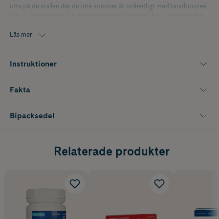
ofta på de ställen där du inte kommer åt ordentligt med tandborsten.
Om du besväras av återkommande problem med hål i tänderna eller
riskerar att drabbas kan du behöva använda extra tillskott av fluor.
Läs mer
Fluor är ett grundämne som förekommer i vår natur, vatten och
maten vi äter. Ämnet lagras i våra vävnader som ben och tänder.
Fludent sugtabletter innehåller fluor och finns i olika styrkor och
Instruktioner
smaker. När du suger på en tablett frigörs fluoret till saliven och
fastnar på tändernas yta. Detta bidrar till att tänderna blir mer
motståndskraftiga. Små skador kan repareras, emaljen blir mer tålig
Fakta
mot syraangrepp och uppkomsten av karies förebyggs.
Tabletten kan användas från 12 år och har en smak av hallon.
Bipacksedel
Relaterade produkter