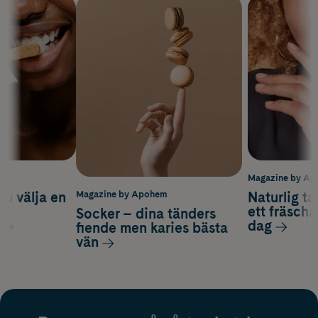
m
Magazine by A
du välja en
Naturlig t
Magazine by Apohem
d
ett fräscha
Socker – dina tänders
dag
fiende men karies bästa
vän