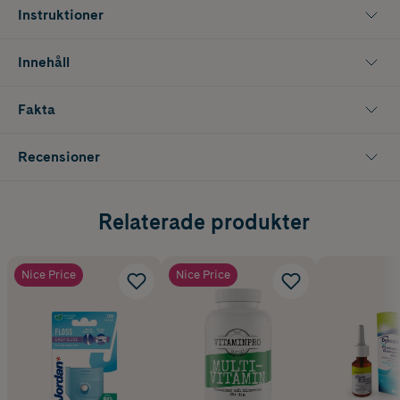
Instruktioner
Ekologisk. Vegansk.
Förpackningen innehåller 473 ml.
Innehåll
Fakta
Recensioner
Relaterade produkter
Nice Price
Nice Price