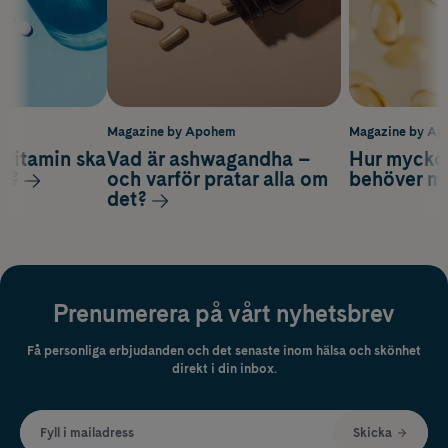
m
Magazine by Apohem
Magazine by A
vitamin ska
Vad är ashwagandha –
Hur mycke
ag?
och varför pratar alla om
behöver m
det?
Prenumerera på vårt nyhetsbrev
Få personliga erbjudanden och det senaste inom hälsa och skönhet
direkt i din inbox.
Fyll i mailadress
Skicka