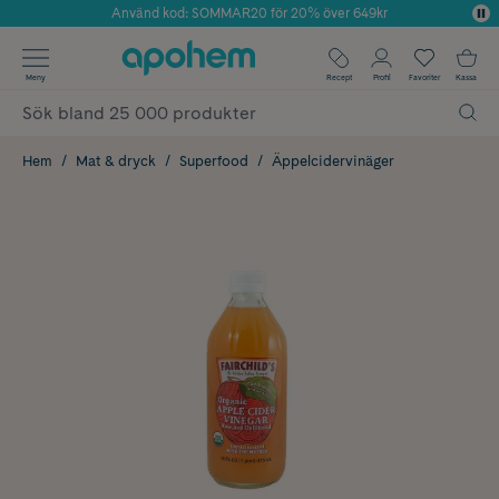
Använd kod: SOMMAR20 för 20% över 649kr
Årets Butik 2025 inom Skönhet
✓ Fri frakt
Meny
Recept
Profil
Favoriter
Kassa
✓ Rådgivning från farmaceuter & hudterapeuter
✓ Poäng på alla köp*
Hem
Mat & dryck
Superfood
Äppelcidervinäger