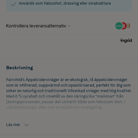
Används som hälsoshot, dressing eller smaksättare
Beskrivning
Fairchild's Äppelcidervinäger är en ekologisk, rå äppelcidervinäger
som är ofiltrerad, ouppvärmd och opastöriserad, perfekt för dig som
söker en naturlig och traditionellt tillverkad vinäger med hög kvalitet.
Med 6 % syrahalt och innehåll av den näringsrika ”mamman” från
jäsningsprocessen, passar den utmärkt både som hälsosam shot, i
salladsdressingar eller som smaksättare i matlagning.
Fairchild’s Äppelcidervinäger är tillverkad på handplockade,
ekologiska äpplen, vilket garanterar en fräsch, fruktig smak med
Läs mer
naturlig syra. Den är helt fri från tillsatser och behandlas inte med
värme för att bevara alla näringsämnen.