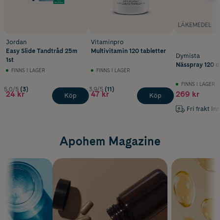
LÄKEMEDEL
Jordan
Vitaminpro
Easy Slide Tandtråd 25m
Multivitamin 120 tabletter
Dymista
1st
Nässpray 120 d
FINNS I LAGER
FINNS I LAGER
FINNS I LAGER
5.0/5
(3)
3.9/5
(11)
24 kr
47 kr
269 kr
Köp
Köp
Fri frakt In
Apohem Magazine