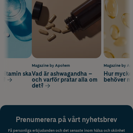
m
Magazine by Apohem
Magazine by A
vitamin ska
Vad är ashwagandha –
Hur mycke
ag?
och varför pratar alla om
behöver m
det?
Prenumerera på vårt nyhetsbrev
Få personliga erbjudanden och det senaste inom hälsa och skönhet