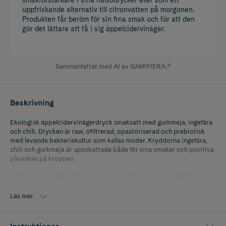
uppfriskande alternativ till citronvatten på morgonen.
Produkten får beröm för sin fina smak och för att den
gör det lättare att få i sig äppelcidervinäger.
Sammanfattat med AI av GAMIFIERA.®
Beskrivning
Ekologisk äppelcidervinägerdryck smaksatt med gurkmeja, ingefära
och chili. Drycken är raw, ofiltrerad, opastöriserad och prebiotisk
med levande bakteriekultur som kallas moder. Kryddorna ingefära,
chili och gurkmeja är uppskattade både för sina smaker och positiva
påverkan på kroppen.
Drick som shot eller måltidsdryck utspädd med vatten eller blanda
med varmt vatten som te. Färdig att dricka!
Läs mer