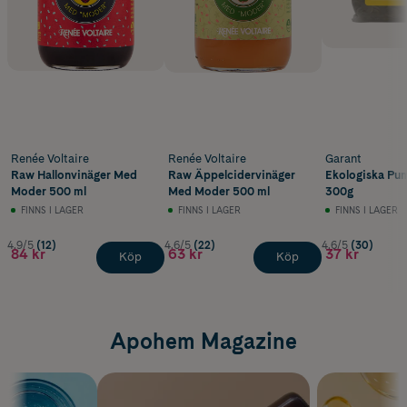
Renée Voltaire
Renée Voltaire
Garant
Raw Hallonvinäger Med
Raw Äppelcidervinäger
Ekologiska Pu
Moder 500 ml
Med Moder 500 ml
300g
FINNS I LAGER
FINNS I LAGER
FINNS I LAGER
4.9/5
(12)
4.6/5
(22)
4.6/5
(30)
84 kr
63 kr
37 kr
Köp
Köp
Apohem Magazine