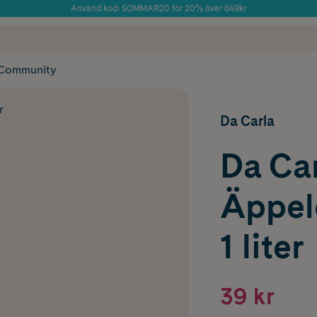
Använd kod: SOMMAR20 för 20% över 649kr
Årets Butik 2025 inom Skönhet
 frakt
✓ Rådgivning från farmaceuter & hudterapeuter
✓ Poäng på alla
Community
r
Da Carla
Da Ca
Äppel
1 liter
39 kr