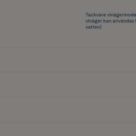
Tackvare vinägermoder
vinäger kan användas ti
vatten)