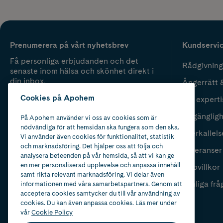
Prenumerera på vårt nyhetsbrev
Kundservi
Få personliga erbjudanden och det
Rådgivning
senaste inom hälsa och skönhet direkt i
din inbox.
Ångerrätt 
Cookies på Apohem
Vår experti
Fyll i mailadress
Skicka
Tillgänglig
På Apohem använder vi oss av cookies som är
nödvändiga för att hemsidan ska fungera som den ska.
Återkallels
Vi använder även cookies för funktionalitet, statistik
och marknadsföring. Det hjälper oss att följa och
Leveranser
analysera beteenden på vår hemsida, så att vi kan ge
en mer personaliserad upplevelse och anpassa innehåll
Köpvillkor
samt rikta relevant marknadsföring. Vi delar även
Vanliga frå
informationen med våra samarbetspartners. Genom att
acceptera cookies samtycker du till vår användning av
cookies. Du kan även anpassa cookies. Läs mer under
vår
Cookie Policy