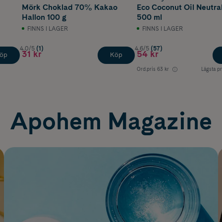
Mörk Choklad 70% Kakao
Eco Coconut Oil Neutra
Hallon 100 g
500 ml
FINNS I LAGER
FINNS I LAGER
4.0/5
(1)
4.6/5
(57)
31 kr
54 kr
öp
Köp
Ord.pris
63 kr
Lägsta pr
Apohem Magazine