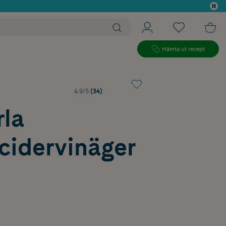
 köp*
Hämta ut recept
4.9/5
(34)
rla
cidervinäger