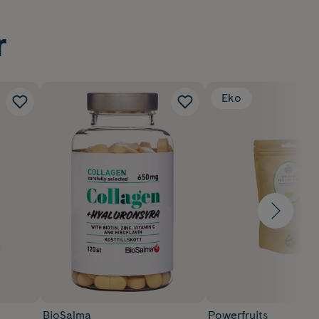
r
Eko
BioSalma
Powerfruits