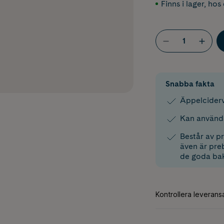
Finns i lager
,
hos 
Snabba fakta
Äppelcider
Kan användas
Består av p
även är pre
de goda bak