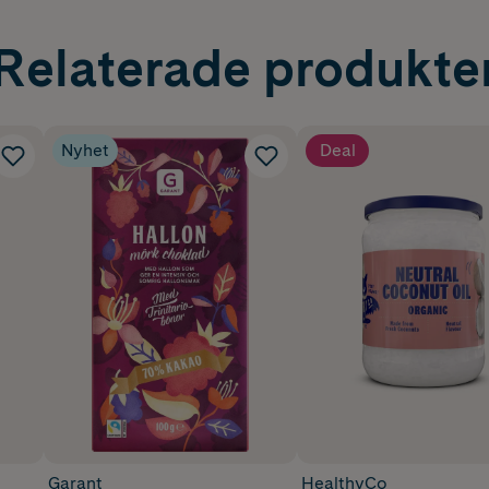
Relaterade produkte
Nyhet
Deal
Garant
HealthyCo