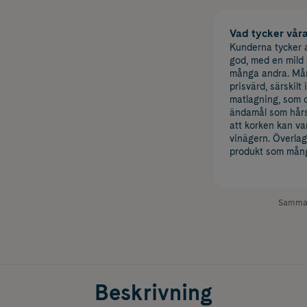
Vad tycker vår
Kunderna tycker a
god, med en mild 
många andra. Mån
prisvärd, särskilt
matlagning, som d
ändamål som hårs
att korken kan va
vinägern. Överlag
produkt som mång
Samman
Beskrivning