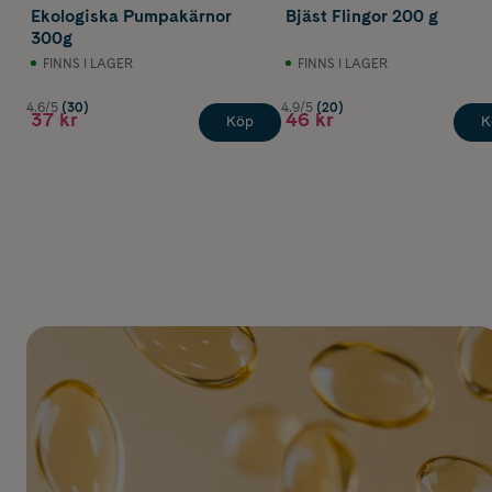
Ekologiska Pumpakärnor
Bjäst Flingor 200 g
300g
FINNS I LAGER
FINNS I LAGER
4.6/5
(30)
4.9/5
(20)
37 kr
46 kr
Köp
K