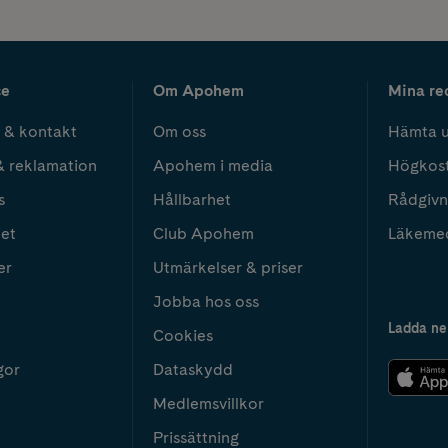
ce
Om Apohem
Mina re
 & kontakt
Om oss
Hämta u
& reklamation
Apohem i media
Högkos
s
Hållbarhet
Rådgivn
het
Club Apohem
Läkeme
er
Utmärkelser & priser
Jobba hos oss
Ladda ne
Cookies
gor
Dataskydd
Medlemsvillkor
Prissättning