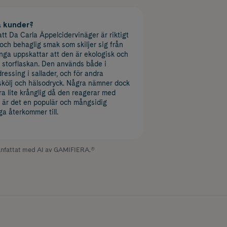
a kunder?
tt Da Carla Äppelcidervinäger är riktigt
och behaglig smak som skiljer sig från
ga uppskattar att den är ekologisk och
 i storflaskan. Den används både i
ressing i sallader, och för andra
kölj och hälsodryck. Några nämner dock
ra lite krånglig då den reagerar med
 är det en populär och mångsidig
a återkommer till.
fattat med AI av GAMIFIERA.®