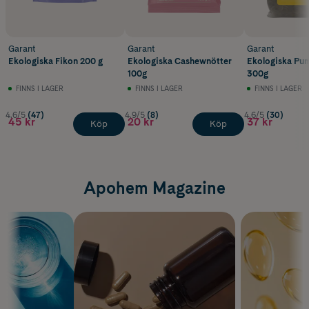
Garant
Garant
Garant
Ekologiska Fikon 200 g
Ekologiska Cashewnötter
Ekologiska Pu
100g
300g
FINNS I LAGER
FINNS I LAGER
FINNS I LAGER
4.6/5
(47)
4.9/5
(8)
4.6/5
(30)
45 kr
20 kr
37 kr
Köp
Köp
Apohem Magazine