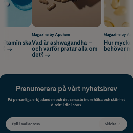
m
Magazine by Apohem
Magazine by A
vitamin ska
Vad är ashwagandha –
Hur mycke
ag?
och varför pratar alla om
behöver m
det?
Prenumerera på vårt nyhetsbrev
Få personliga erbjudanden och det senaste inom hälsa och skönhet
direkt i din inbox.
Fyll i mailadress
Skicka