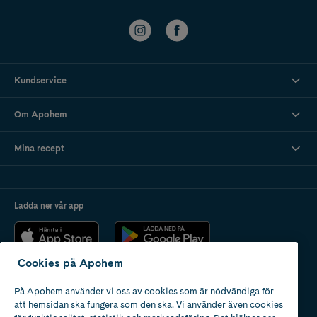
Kundservice
Om Apohem
Mina recept
Ladda ner vår app
Cookies på Apohem
På Apohem använder vi oss av cookies som är nödvändiga för
Apotek med tillstånd
att hemsidan ska fungera som den ska. Vi använder även cookies
av Läkemedelsverket