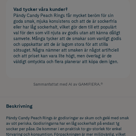
Vad tycker våra kunder?
Pändy Candy Peach Rings får mycket beröm för sin
goda smak, mjuka konsistens och att de är sockerfria
eller har låg sockerhalt, vilket gör dem till ett populärt
val för den som vill njuta av godis utan att känna dåligt
samvete. Många tycker att de smakar som vanligt godis
och uppskattar att de är lagom stora för att stilla
sötsuget. Några nämner att smaken är något artificiell
och att priset kan vara lite högt, men överlag är de
väldigt omtyckta och flera planerar att köpa dem igen.
Sammanfattat med AI av GAMIFIERA.®
Beskrivning
Pändy Candy Peach Rings är godisringar av skum och gelé med smak
av söt periska. Godisringarna har en låg sockerhalt på endast 1g
socker per påse. De kommer i en praktisk to-go-storlek för enkel
förvaring och konsumtion. Förpackningen är mer miljövänlig, vilket