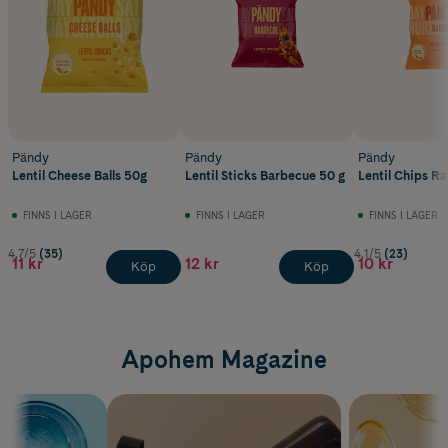
Pändy
Pändy
Pändy
Lentil Cheese Balls 50g
Lentil Sticks Barbecue 50 g
Lentil Chips R
FINNS I LAGER
FINNS I LAGER
FINNS I LAGER
4.7/5
(35)
4.1/5
(23)
11 kr
12 kr
10 kr
Köp
Köp
Apohem Magazine