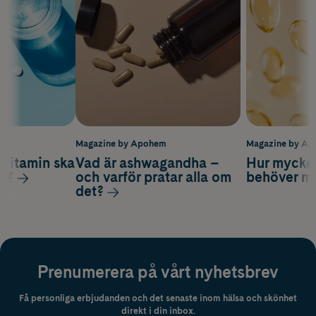
m
Magazine by Apohem
Magazine by A
vitamin ska
Vad är ashwagandha –
Hur mycke
ag?
och varför pratar alla om
behöver m
det?
Prenumerera på vårt nyhetsbrev
Få personliga erbjudanden och det senaste inom hälsa och skönhet
direkt i din inbox.