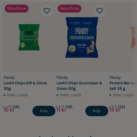
Nice Price
Nice Price
Pändy
Pändy
Pändy
Lentil Chips Dill & Chive
Lentil Chips Sourcream &
Protein Bar Ca
50g
Onion 50g
Salt 35 g
FINNS I LAGER
FINNS I LAGER
FINNS I LAGER
4.4/5
(25)
4.5/5
(28)
4.7/5
(23)
10 kr
11 kr
15 kr
Köp
Köp