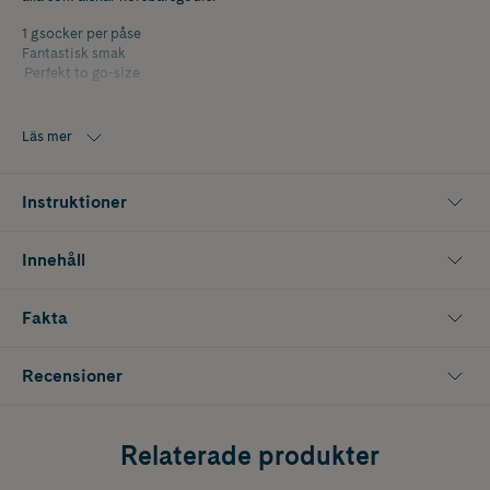
1 g socker per påse
Fantastisk smak
Perfekt to go-size
Produkten kommer få en mindre uppdatering i ingredienslistan inom
kort, se på förpackning för korrekt ingrediensförteckning.
Läs mer
Pändy byter ut färgämnet E120 mot naturligt färgämne av svart
morot.
Instruktioner
Innehåll
Fakta
Recensioner
Relaterade produkter