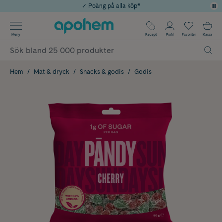
✓ Poäng på alla köp*
✓ Rådgivning från farmaceuter & hudterapeuter
Använd kod: SOMMAR20 för 20% över 649kr
Årets Butik 2025 inom Skönhet
✓ Fri frakt
Meny
Recept
Profil
Favoriter
Kassa
Hem
Mat & dryck
Snacks & godis
Godis