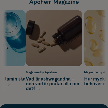
Apohem Magazine
m
Magazine by Apohem
Magazine by A
vitamin ska
Vad är ashwagandha –
Hur mycke
ag?
och varför pratar alla om
behöver m
det?