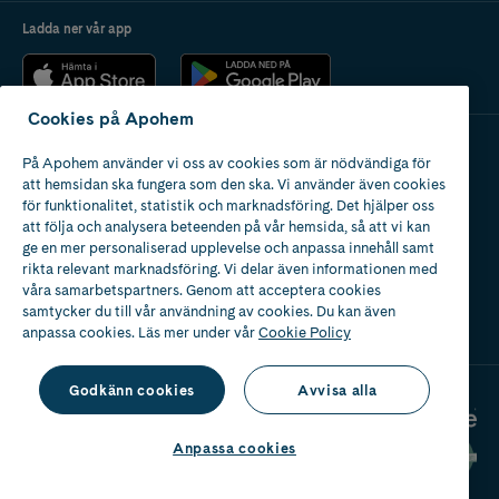
Ladda ner vår app
Cookies på Apohem
På Apohem använder vi oss av cookies som är nödvändiga för
Apotek med tillstånd
att hemsidan ska fungera som den ska. Vi använder även cookies
av Läkemedelsverket
för funktionalitet, statistik och marknadsföring. Det hjälper oss
att följa och analysera beteenden på vår hemsida, så att vi kan
ge en mer personaliserad upplevelse och anpassa innehåll samt
rikta relevant marknadsföring. Vi delar även informationen med
våra samarbetspartners. Genom att acceptera cookies
samtycker du till vår användning av cookies. Du kan även
2024
anpassa cookies. Läs mer under vår
Cookie Policy
Godkänn cookies
Avvisa alla
Anpassa cookies