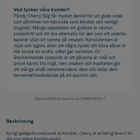
Vad tycker våra kunder?
Pändy Cherry 50g får mycket beröm för sin goda smak
som påminner om klassiska sura körsbär och vanligt
lösgodis. Många uppskattar att godiset är nästan
sockerfritt och ett bra alternativ för den som vill undvika
kalorier utan att tumma på smaken. Konsistensen är
mjuk och lagom, även om några tycker att vissa påsar är
lite surare än andra, vilket ger variation. En
återkommande synpunkt är att påsarna är små och
priset känns lite högt, men smaken och kvaliteten gör
att många ändå rekommenderar dem och kallar dem
beroendeframkallande på ett positivt sätt.
Sammanfattat med AI av GAMIFIERA.®
Beskrivning
Syrligt gelégodis med smak av körsbär. Cherry är en härlig favorit för
alla som älskar körsbärsgodis.