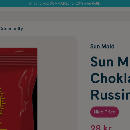
Använd kod: SOMMAR20 för 20% över 649kr
Årets Butik 2025 inom Skönhet
 frakt
✓ Rådgivning från farmaceuter & hudterapeuter
✓ Poäng på alla
Community
Sun Maid
Sun M
Chokl
Russin
Nice Price
28 kr