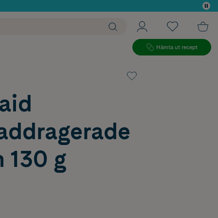
 köp*
Hämta ut recept
aid
addragerade
 130 g