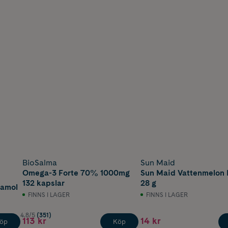
BioSalma
Sun Maid
Omega-3 Forte 70% 1000mg
Sun Maid Vattenmelon 
132 kapslar
28 g
tamol
FINNS I LAGER
FINNS I LAGER
4.8/5
(351)
113 kr
14 kr
öp
Köp