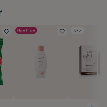
r
Nice Price
Eko