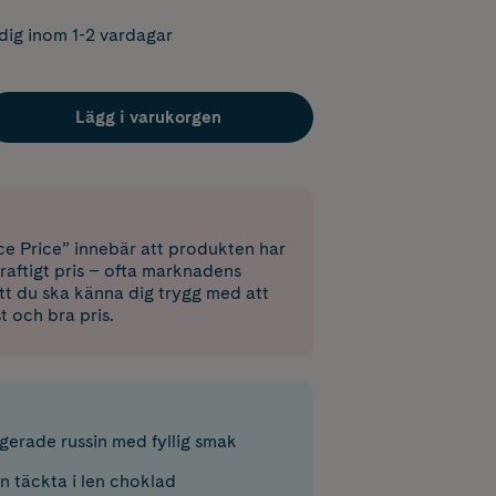
dig inom 1-2 vardagar
Lägg i varukorgen
e Price” innebär att produkten har
raftigt pris – ofta marknadens
 att du ska känna dig trygg med att
st och bra pris.
erade russin med fyllig smak
in täckta i len choklad