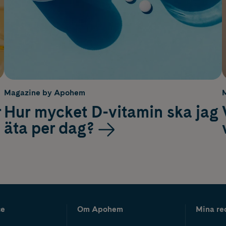
Magazine by Apohem
r
Hur mycket D-vitamin ska jag
äta per dag?
ce
Om Apohem
Mina re