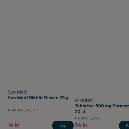
Sun Maid
Sun Maid Blåbär Russin 28 g
Alvedon
Tabletter 500 mg Parace
FINNS I LAGER
20 st
FINNS I LAGER
14 kr
34 kr
Köp
K