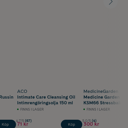
ACO
MedicineGarden
Russin
Intimate Care Cleansing Oil
Medicine Garden
Intimrengöringsolja 150 ml
KSM66 Stressbalans
kapslar
FINNS I LAGER
FINNS I LAGER
4.7/5
(67)
5.0/5
(4)
71 kr
300 kr
Köp
Köp