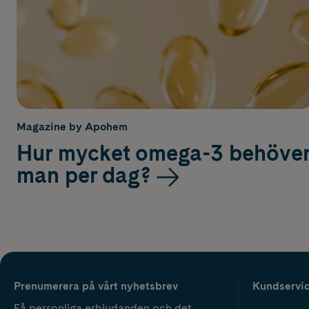
Magazine by Apohem
Hur mycket omega-3 behöve
man per dag?
Prenumerera på vårt nyhetsbrev
Kundservi
Få personliga erbjudanden och det