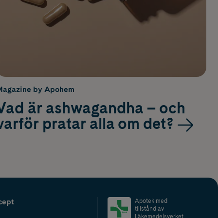
Magazine by Apohem
Vad är ashwagandha – och
varför pratar alla om det?
cept
Apotek med
tillstånd av
Läkemedelsverket