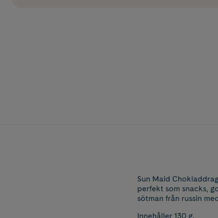
Sun Maid Chokladdrage
perfekt som snacks, god
sötman från russin med
Innehåller 130 g.