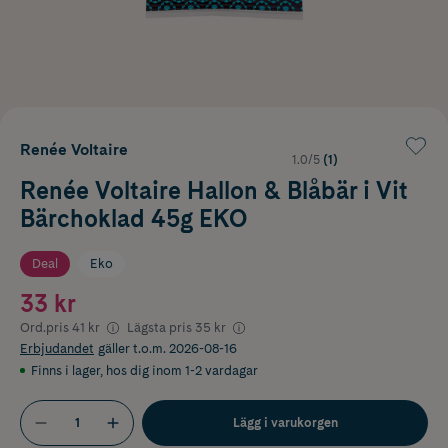
Renée Voltaire
1.0/5
(1)
Renée Voltaire Hallon & Blåbär i Vit
Bärchoklad 45g EKO
Deal
Eko
33 kr
Ord.pris
41 kr
Lägsta pris
35 kr
Erbjudandet
gäller t.o.m. 2026-08-16
Finns i lager
,
hos dig inom 1-2 vardagar
Lägg i varukorgen