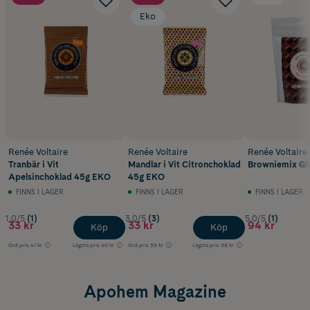
Eko
Renée Voltaire
Renée Voltaire
Renée Voltaire
Tranbär i Vit
Mandlar i Vit Citronchoklad
Browniemix Glu
Apelsinchoklad 45g EKO
45g EKO
FINNS I LAGER
FINNS I LAGER
FINNS I LAGER
1.0/5
(1)
3.0/5
(3)
5.0/5
(1)
33 kr
33 kr
94 kr
Köp
Köp
Ord.pris
41 kr
Lägsta pris
40 kr
Ord.pris
39 kr
Lägsta pris
38 kr
Apohem Magazine