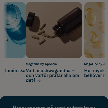
m
Magazine by Apohem
Magazine by A
vitamin ska
Vad är ashwagandha –
Hur mycke
ag?
och varför pratar alla om
behöver m
det?
Prenumerera på vårt nyhetsbrev