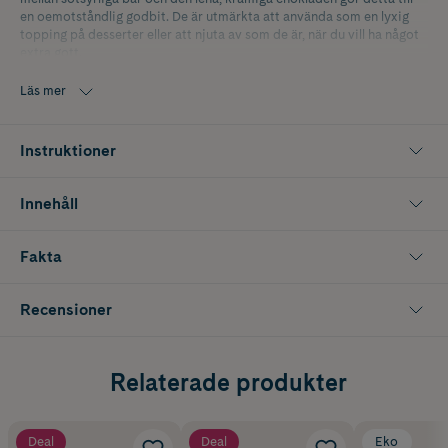
en oemotståndlig godbit. De är utmärkta att använda som en lyxig
topping på desserter eller att njuta av som de är, när du vill ha något
extra gott.
Läs mer
Instruktioner
Innehåll
Fakta
Recensioner
Relaterade produkter
Deal
Deal
Eko