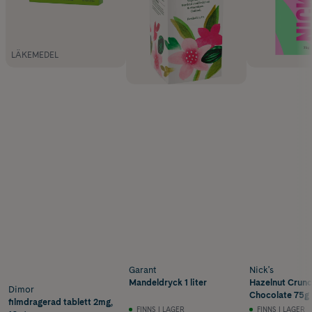
LÄKEMEDEL
Garant
Nick's
Mandeldryck 1 liter
Hazelnut Crunc
Dimor
Chocolate 75g
filmdragerad tablett 2mg,
FINNS I LAGER
FINNS I LAGER