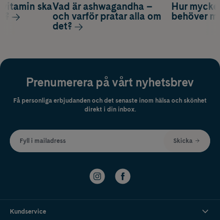
vitamin ska
Vad är ashwagandha –
Hur mycke
ag?
och varför pratar alla om
behöver m
det?
Prenumerera på vårt nyhetsbrev
Få personliga erbjudanden och det senaste inom hälsa och skönhet
direkt i din inbox.
Fyll i mailadress
Skicka
Kundservice