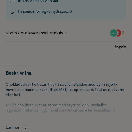
Intensiv smak av kakao
Passande för lågkolhydratskost
Beskrivning
Chokladpulver helt utan tillsatt socker. Blandas med valfri mjölk-,
havre eller mandeldryck till en härlig kopp choklad. Njut av den varm
eller kall.
Nick´s chokladpulver är sötad med erytritol och innehåller
inga artificiella sötningsmedel som Aspartam eller Acesulfam K.
Läs mer