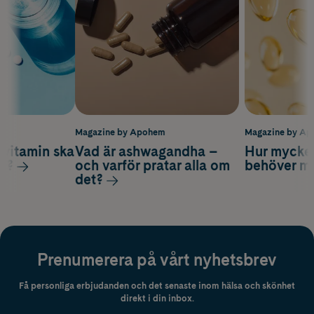
m
Magazine by Apohem
Magazine by A
vitamin ska
Vad är ashwagandha –
Hur mycke
ag?
och varför pratar alla om
behöver m
det?
Prenumerera på vårt nyhetsbrev
Få personliga erbjudanden och det senaste inom hälsa och skönhet
direkt i din inbox.