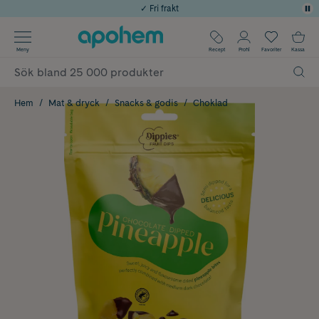
✓ Fri frakt
Använd kod: SOMMAR20 för 20% över 649kr
Årets Butik 2025 inom Skönhet
Meny
Recept
Profil
Favoriter
Kassa
✓ Rådgivning från farmaceuter & hudterapeuter
✓ Poäng på alla köp*
Hem
Mat & dryck
Snacks & godis
Choklad