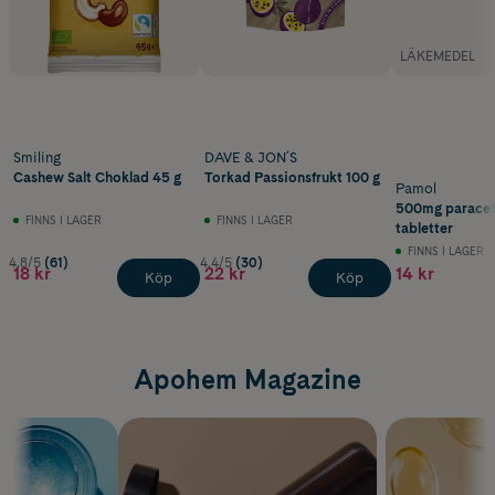
LÄKEMEDEL
Smiling
DAVE & JON´S
Cashew Salt Choklad 45 g
Torkad Passionsfrukt 100 g
Pamol
500mg paracet
FINNS I LAGER
FINNS I LAGER
tabletter
FINNS I LAGER
4.8/5
(61)
4.4/5
(30)
18 kr
22 kr
14 kr
Köp
Köp
Apohem Magazine