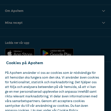
Om Apohem
Mina recept
Ladda ner vår app
Cookies på Apohem
På Apohem använder vi oss av cookies som är nödvändiga för
Apotek med tillstånd
att hemsidan ska fungera som den ska. Vi använder även cookies
av Läkemedelsverket
för funktionalitet, statistik och marknadsföring. Det hjälper oss
att följa och analysera beteenden på vår hemsida, så att vi kan
ge en mer personaliserad upplevelse och anpassa innehåll samt
rikta relevant marknadsföring. Vi delar även informationen med
våra samarbetspartners. Genom att acceptera cookies
samtycker du till vår användning av cookies. Du kan även
2024
anpassa cookies. Läs mer under vår
Cookie Policy