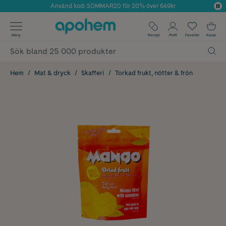
Använd kod: SOMMAR20 för 20% över 649kr
Årets Butik 2025 inom Skönhet
✓ Fri frakt
Meny
Recept
Profil
Favoriter
Kassa
✓ Rådgivning från farmaceuter & hudterapeuter
✓ Poäng på alla köp*
Hem
Mat & dryck
Skafferi
Torkad frukt, nötter & frön