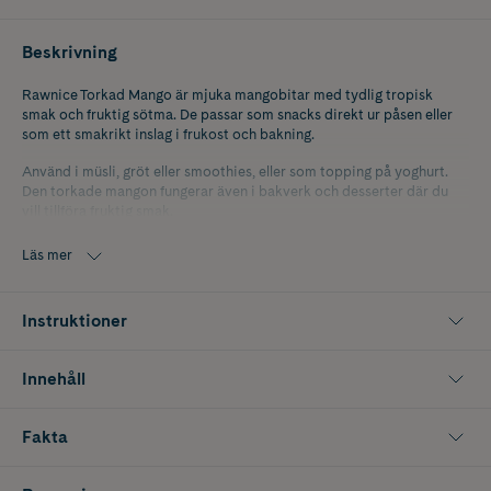
Beskrivning
Rawnice Torkad Mango är mjuka mangobitar med tydlig tropisk
smak och fruktig sötma. De passar som snacks direkt ur påsen eller
som ett smakrikt inslag i frukost och bakning.
Använd i müsli, gröt eller smoothies, eller som topping på yoghurt.
Den torkade mangon fungerar även i bakverk och desserter där du
vill tillföra fruktig smak.
Innehåller 80 g.
Läs mer
Instruktioner
Innehåll
Fakta