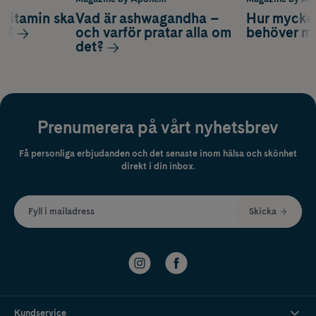
vitamin ska
Vad är ashwagandha –
Hur mycke
ag?
och varför pratar alla om
behöver m
det?
Prenumerera på vårt nyhetsbrev
Få personliga erbjudanden och det senaste inom hälsa och skönhet
direkt i din inbox.
Fyll i mailadress
Skicka
Kundservice