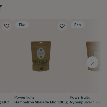
r
Eko
Eko
Powerfruits
Powerfruits
g EKO
Hampafrön Skalade Eko 500 g
Nyponpulver 1 kg EK