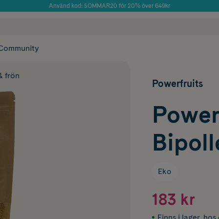
Använd kod: SOMMAR20 för 20% över 649kr
Årets Butik 2025 inom Skönhet
 frakt
✓ Rådgivning från farmaceuter & hudterapeuter
✓ Poäng på alla
Community
& frön
Powerfruits
Powerf
Bipoll
Eko
183 kr
Finns i lager
,
hos 