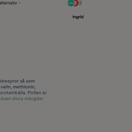
aminosyror så som
, valin, methionin,
 proteinkälla. Pollen är
er även stora mängder
rför inte prova det som
t söt.
i en bikupa. Torkat