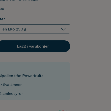
box
ter
ollen Eko 250 g
Lägg i varukorgen
ipollen från Powerfruits
oaktiva ämnen
22 aminosyror