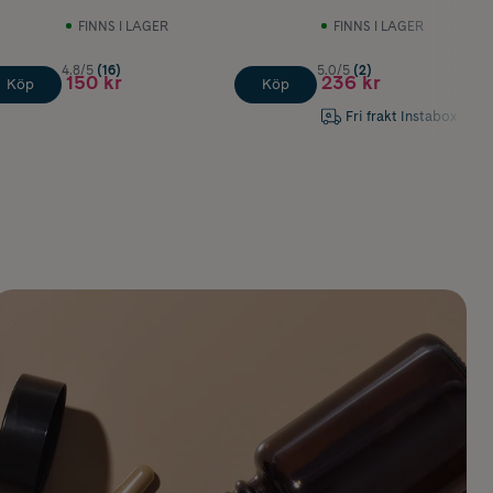
FINNS I LAGER
FINNS I LAGER
4.8/5
(16)
5.0/5
(2)
150 kr
236 kr
Köp
Köp
Fri frakt Instabox