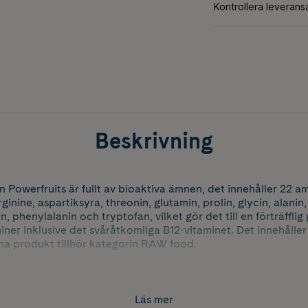
Beskrivning
ån Powerfruits är fullt av bioaktiva ämnen, det innehåller 22 
 arginine, aspartiksyra, threonin, glutamin, prolin, glycin, alanin
in, phenylalanin och tryptofan, vilket gör det till en förträfflig
aminer inklusive det svåråtkomliga B12-vitaminet. Det innehåll
nna produkt tillhör kategorin RAW food.
ce eller på fil/yoghurt tillsammans med müsli eller flingor, va
r sallad. Lukten är ungefär som torkat hö/halm och smaken lät
Läs mer
 en fukthalt på ca 10 % i ungefär samma temperatur som finns 