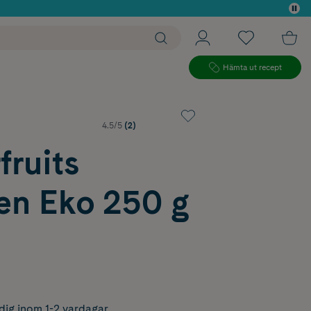
 köp*
Hämta ut recept
4.5/5
(2)
ruits
en Eko 250 g
dig inom 1-2 vardagar