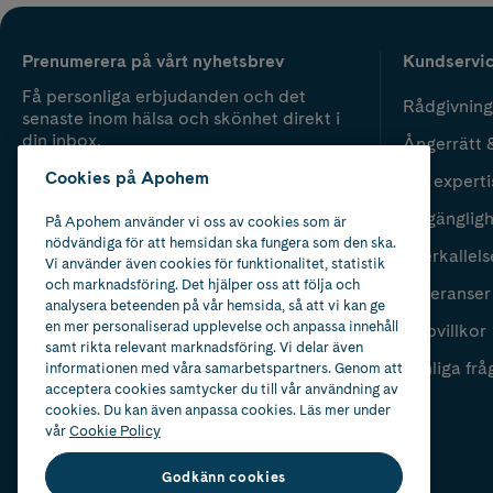
Prenumerera på vårt nyhetsbrev
Kundservi
Få personliga erbjudanden och det
Rådgivning
senaste inom hälsa och skönhet direkt i
din inbox.
Ångerrätt 
Cookies på Apohem
Vår experti
Fyll i mailadress
Skicka
Tillgänglig
På Apohem använder vi oss av cookies som är
nödvändiga för att hemsidan ska fungera som den ska.
Återkallels
Vi använder även cookies för funktionalitet, statistik
och marknadsföring. Det hjälper oss att följa och
Leveranser
analysera beteenden på vår hemsida, så att vi kan ge
en mer personaliserad upplevelse och anpassa innehåll
Köpvillkor
samt rikta relevant marknadsföring. Vi delar även
Vanliga frå
informationen med våra samarbetspartners. Genom att
acceptera cookies samtycker du till vår användning av
cookies. Du kan även anpassa cookies. Läs mer under
vår
Cookie Policy
Godkänn cookies