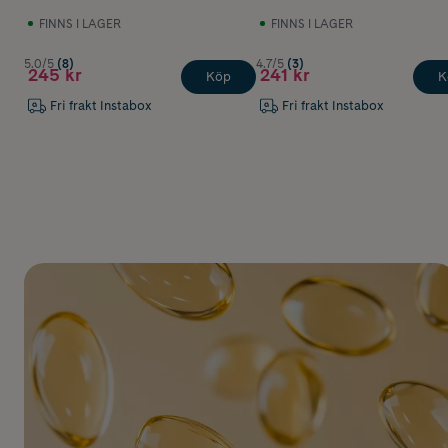
FINNS I LAGER
FINNS I LAGER
5.0/5
(8)
4.7/5
(3)
245 kr
241 kr
Köp
K
Fri frakt Instabox
Fri frakt Instabox