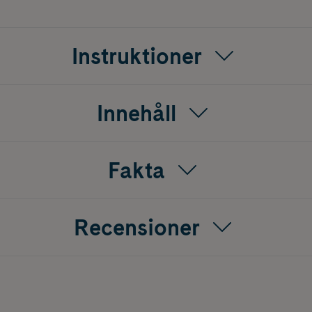
öga näringsinnehåll och förebygger naturlig fermentering och f
 skada. Det skördade pollenet måste rengöras från främmande pa
 ett renare pollen än pollen-fällor under samhället (bottenfällor
Instruktioner
På ett normalsamhälle kan man skörda mellan 5 - 10 kg pollen
egativt.
Innehåll
Fakta
Recensioner