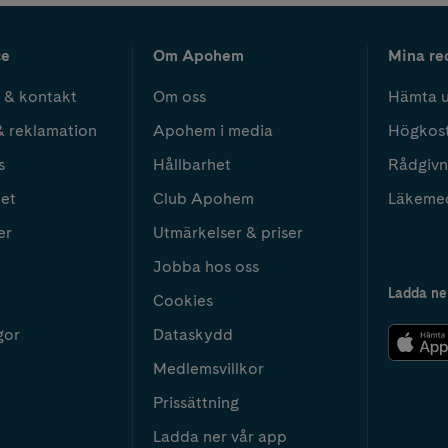
ce
Om Apohem
Mina re
 & kontakt
Om oss
Hämta u
& reklamation
Apohem i media
Högkos
s
Hållbarhet
Rådgivn
het
Club Apohem
Läkeme
er
Utmärkelser & priser
Jobba hos oss
Ladda ne
Cookies
gor
Dataskydd
Medlemsvillkor
Prissättning
Ladda ner vår app