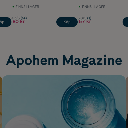
FINNS I LAGER
FINNS I LAGER
4.3/5
(14)
5.0/5
(1)
80 kr
57 kr
öp
Köp
Apohem Magazine