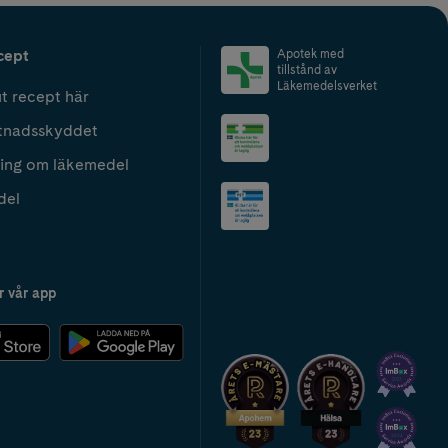
cept
Apotek med
tillstånd av
Läkemedelsverket
t recept här
tnadsskyddet
ing om läkemedel
del
r vår app
2024