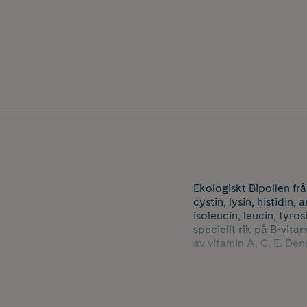
Ekologiskt Bipollen fr
cystin, lysin, histidin,
isoleucin, leucin, tyros
speciellt rik på B-vit
av vitamin A, C, E. De
Använd i smoothien, jui
toppning på glass elle
Pollen har i allmänhet