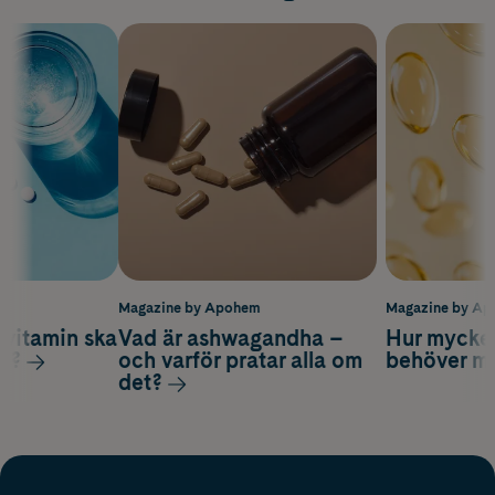
m
Magazine by Apohem
Magazine by A
vitamin ska
Vad är ashwagandha –
Hur mycke
ag?
och varför pratar alla om
behöver m
det?