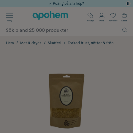
✓ Poäng på alla köp*
✓ Rådgivning från farmaceuter & hudterapeuter
Använd kod: SOMMAR20 för 20% över 649kr
Årets Butik 2025 inom Skönhet
✓ Fri frakt
Meny
Recept
Profil
Favoriter
Kassa
Hem
Mat & dryck
Skafferi
Torkad frukt, nötter & frön