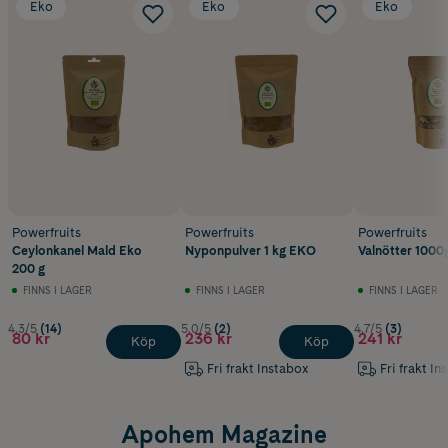
Eko
Eko
Eko
Powerfruits
Powerfruits
Powerfruits
Ceylonkanel Mald Eko
Nyponpulver 1 kg EKO
Valnötter 1000
200 g
FINNS I LAGER
FINNS I LAGER
FINNS I LAGER
4.3/5
(14)
5.0/5
(2)
4.7/5
(3)
80 kr
236 kr
241 kr
Köp
Köp
Fri frakt Instabox
Fri frakt In
Apohem Magazine