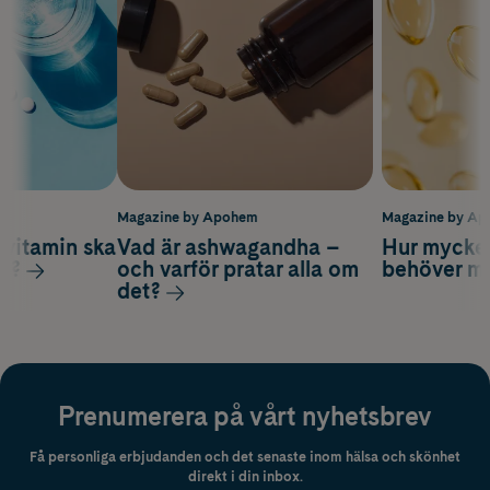
m
Magazine by Apohem
Magazine by A
vitamin ska
Vad är ashwagandha –
Hur mycke
ag?
och varför pratar alla om
behöver m
det?
Prenumerera på vårt nyhetsbrev
Få personliga erbjudanden och det senaste inom hälsa och skönhet
direkt i din inbox.