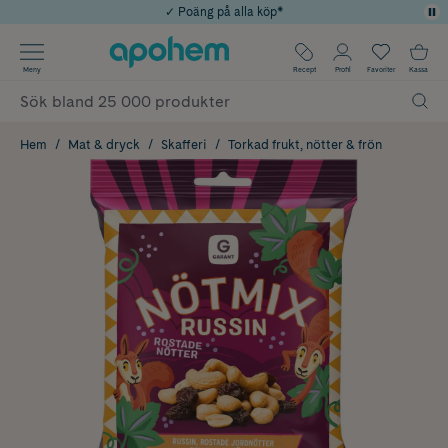
✓ Poäng på alla köp*
✓ Rådgivning från farmaceuter & hudterapeuter
Använd kod: SOMMAR20 för 20% över 649kr
Årets Butik 2025 inom Skönhet
✓ Fri frakt
Meny
Recept
Profil
Favoriter
Kassa
Hem
Mat & dryck
Skafferi
Torkad frukt, nötter & frön