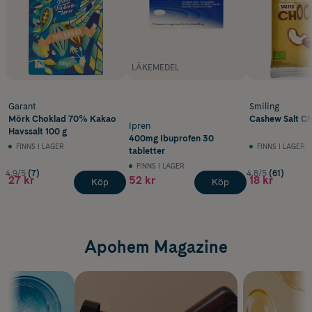
LÄKEMEDEL
Garant
Smiling
Mörk Choklad 70% Kakao
Cashew Salt Ch
Ipren
Havssalt 100 g
400mg Ibuprofen 30
FINNS I LAGER
FINNS I LAGER
tabletter
FINNS I LAGER
4.9/5
(7)
4.8/5
(61)
27 kr
52 kr
18 kr
Köp
Köp
Apohem Magazine