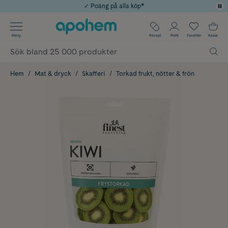
✓ Poäng på alla köp*
✓ Rådgivning från farmaceuter & hudterapeuter
Använd kod: SOMMAR20 för 20% över 649kr
Årets Butik 2025 inom Skönhet
✓ Fri frakt
Meny
Recept
Profil
Favoriter
Kassa
Hem
Mat & dryck
Skafferi
Torkad frukt, nötter & frön