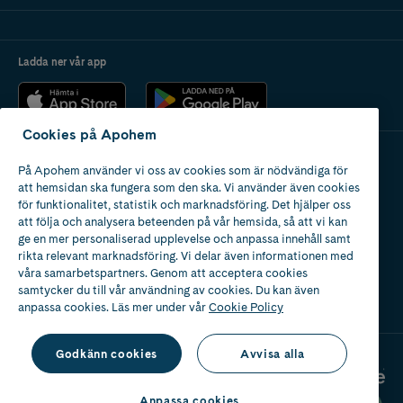
Ladda ner vår app
Cookies på Apohem
På Apohem använder vi oss av cookies som är nödvändiga för
Apotek med tillstånd
att hemsidan ska fungera som den ska. Vi använder även cookies
av Läkemedelsverket
för funktionalitet, statistik och marknadsföring. Det hjälper oss
att följa och analysera beteenden på vår hemsida, så att vi kan
ge en mer personaliserad upplevelse och anpassa innehåll samt
rikta relevant marknadsföring. Vi delar även informationen med
våra samarbetspartners. Genom att acceptera cookies
samtycker du till vår användning av cookies. Du kan även
2024
anpassa cookies. Läs mer under vår
Cookie Policy
Godkänn cookies
Avvisa alla
Anpassa cookies