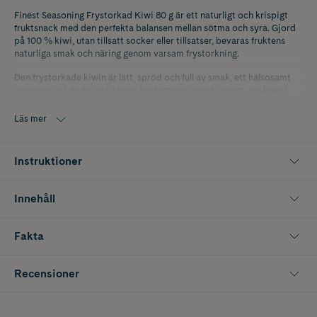
Finest Seasoning Frystorkad Kiwi 80 g är ett naturligt och krispigt
fruktsnack med den perfekta balansen mellan sötma och syra. Gjord
på 100 % kiwi, utan tillsatt socker eller tillsatser, bevaras fruktens
naturliga smak och näring genom varsam frystorkning.
Den frystorkade kiwin är lätt, spröd och full av smak, ett hälsosamt
alternativ till godis och chips. Perfekt som snack direkt ur påsen, i
smoothies, frukostskålar eller bakverk när du vill addera något både
gott och naturligt.
Läs mer
Innehåller 80 g
Instruktioner
Innehåll
Fakta
Recensioner