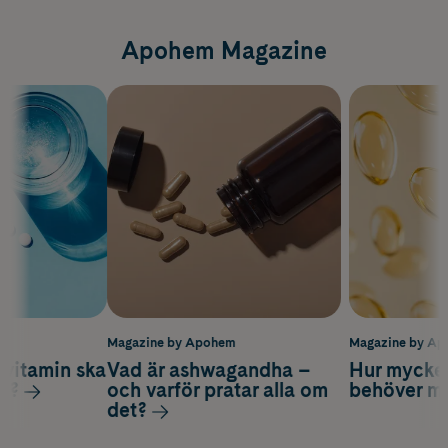
Apohem Magazine
m
Magazine by Apohem
Magazine by A
vitamin ska
Vad är ashwagandha –
Hur mycke
ag?
och varför pratar alla om
behöver m
det?