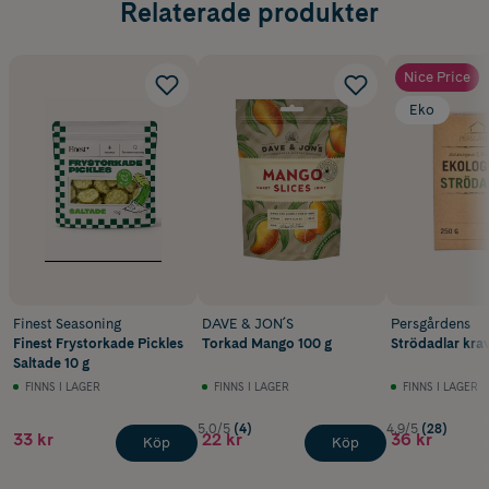
Relaterade produkter
Nice Price
Eko
Finest Seasoning
DAVE & JON´S
Persgårdens
Finest Frystorkade Pickles
Torkad Mango 100 g
Strödadlar kra
Saltade 10 g
FINNS I LAGER
FINNS I LAGER
FINNS I LAGER
5.0/5
(4)
4.9/5
(28)
33 kr
22 kr
36 kr
Köp
Köp