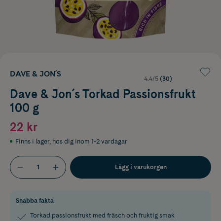
DAVE & JON´S
4.4/5
(30)
Dave & Jon´s Torkad Passionsfrukt
100 g
22 kr
Finns i lager
,
hos dig inom 1-2 vardagar
Lägg i varukorgen
Snabba fakta
Torkad passionsfrukt med fräsch och fruktig smak