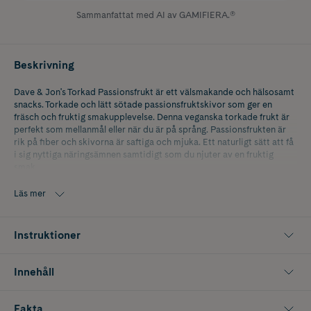
Sammanfattat med AI av GAMIFIERA.®
Beskrivning
Dave & Jon's Torkad Passionsfrukt är ett välsmakande och hälsosamt
snacks. Torkade och lätt sötade passionsfruktskivor som ger en
fräsch och fruktig smakupplevelse. Denna veganska torkade frukt är
perfekt som mellanmål eller när du är på språng. Passionsfrukten är
rik på fiber och skivorna är saftiga och mjuka. Ett naturligt sätt att få
i sig nyttiga näringsämnen samtidigt som du njuter av en fruktig
smak.
Innehåller 100g.
Läs mer
Instruktioner
Innehåll
Fakta