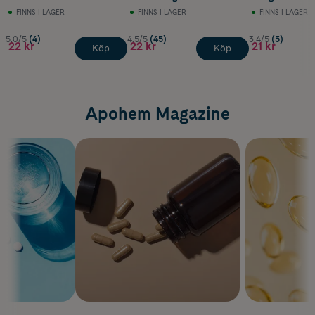
FINNS I LAGER
FINNS I LAGER
FINNS I LAGER
5.0/5
(4)
4.5/5
(45)
3.4/5
(5)
22 kr
22 kr
21 kr
Köp
Köp
Apohem Magazine