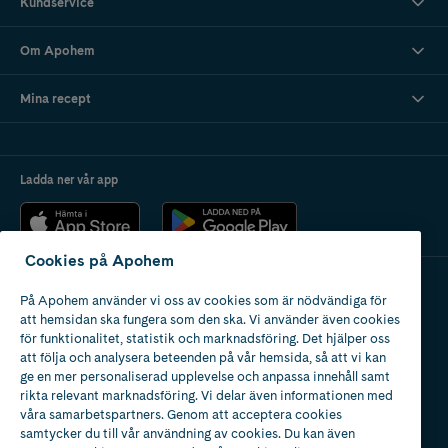
Kundservice
Om Apohem
Mina recept
Ladda ner vår app
Cookies på Apohem
På Apohem använder vi oss av cookies som är nödvändiga för
Apotek med tillstånd
att hemsidan ska fungera som den ska. Vi använder även cookies
av Läkemedelsverket
för funktionalitet, statistik och marknadsföring. Det hjälper oss
att följa och analysera beteenden på vår hemsida, så att vi kan
ge en mer personaliserad upplevelse och anpassa innehåll samt
rikta relevant marknadsföring. Vi delar även informationen med
våra samarbetspartners. Genom att acceptera cookies
samtycker du till vår användning av cookies. Du kan även
2024