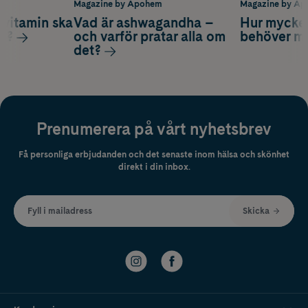
m
Magazine by Apohem
Magazine by A
vitamin ska
Vad är ashwagandha –
Hur mycke
ag?
och varför pratar alla om
behöver m
det?
Prenumerera på vårt nyhetsbrev
Få personliga erbjudanden och det senaste inom hälsa och skönhet
direkt i din inbox.
Fyll i mailadress
Skicka