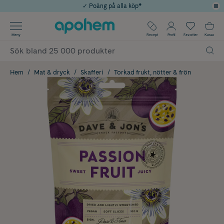
✓ Poäng på alla köp*
✓ Rådgivning från farmaceuter & hudterapeuter
Använd kod: SOMMAR20 för 20% över 649kr
Årets Butik 2025 inom Skönhet
✓ Fri frakt
Meny
Recept
Profil
Favoriter
Kassa
Hem
Mat & dryck
Skafferi
Torkad frukt, nötter & frön