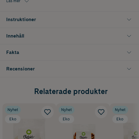
Läs mer
goda att äta naturella som att rosta lätt för att få en mer intensiv och
pikant smak.
Instruktioner
Innehåller 200 g
Innehåll
Fakta
Recensioner
Relaterade produkter
Nyhet
Nyhet
Nyhet
Eko
Eko
Eko