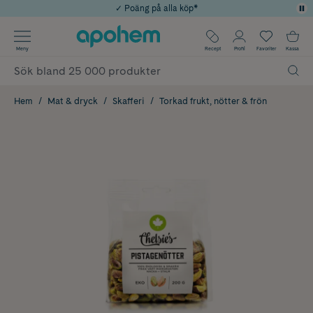
✓ Poäng på alla köp*
✓ Rådgivning från farmaceuter & hudterapeuter
Använd kod: SOMMAR20 för 20% över 649kr
Årets Butik 2025 inom Skönhet
✓ Fri frakt
Meny
Recept
Profil
Favoriter
Kassa
Hem
Mat & dryck
Skafferi
Torkad frukt, nötter & frön