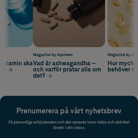
m
Magazine by Apohem
Magazine by A
vitamin ska
Vad är ashwagandha –
Hur mycke
ag?
och varför pratar alla om
behöver m
det?
Prenumerera på vårt nyhetsbrev
Få personliga erbjudanden och det senaste inom hälsa och skönhet
direkt i din inbox.