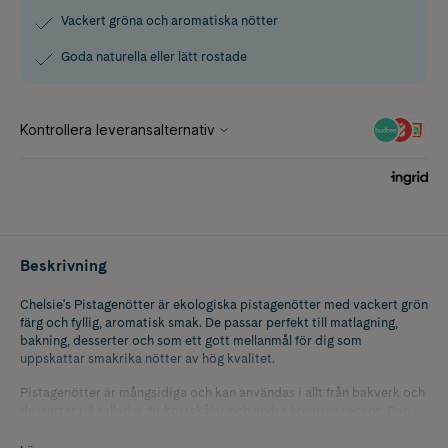
Vackert gröna och aromatiska nötter
Goda naturella eller lätt rostade
Beskrivning
Chelsie's Pistagenötter är ekologiska pistagenötter med vackert grön
färg och fyllig, aromatisk smak. De passar perfekt till matlagning,
bakning, desserter och som ett gott mellanmål för dig som
uppskattar smakrika nötter av hög kvalitet.
Pistagenötter är mångsidiga och kan användas i allt från bakverk och
desserter till sallader, frukostskålar och andra kreativa recept. Den
karakteristiska smaken och den gröna färgen gör dem till ett
uppskattat inslag både som ingrediens och som topping. De är lika