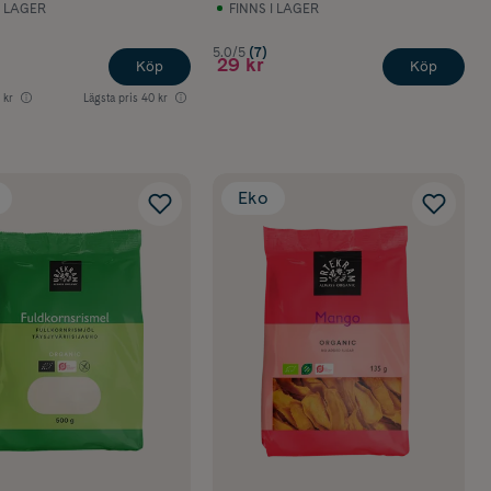
I LAGER
FINNS I LAGER
5.0/5
(7)
29 kr
Köp
Köp
 kr
Lägsta pris
40 kr
Eko