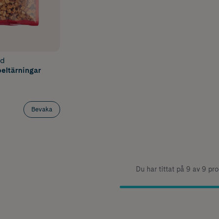
od
eltärningar
Bevaka
Du har tittat på 9 av 9 pr