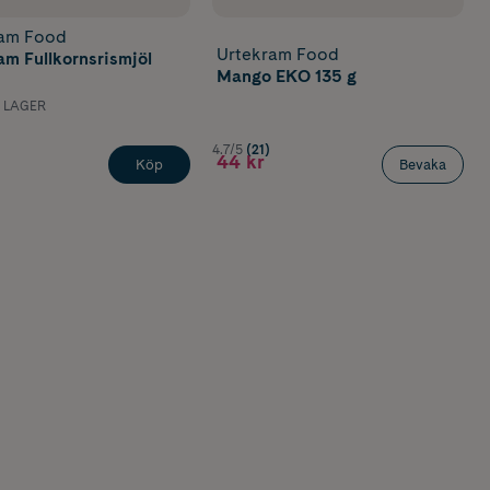
ram Food
Urtekram Food
am Fullkornsrismjöl
Mango EKO 135 g
I LAGER
4.7/5
(21)
44 kr
Köp
Bevaka