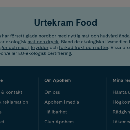
Urtekram Food
 har försett glada nordbor med nyttig mat och
hudvård
ända 
ar ekologisk
mat och dryck
.
Bland de ekologiska livsmedlen fi
ngor och musli,
kryddor
och
torkad frukt och nötter
. Vissa pr
och/eller EU-ekologisk certifiering.
ce
Om Apohem
Mina re
 & kontakt
Om oss
Hämta u
& reklamation
Apohem i media
Högkos
s
Hållbarhet
Rådgivn
het
Club Apohem
Läkeme