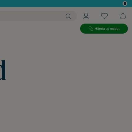
 köp*
Hämta ut recept
d