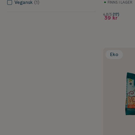
Vegansk
(1)
FINNS I LAGER
4.8/5
(17)
39 kr
Eko