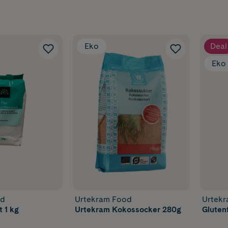
Eko
Deal
Eko
od
Urtekram Food
Urtek
 1 kg
Urtekram Kokossocker 280g
Gluten