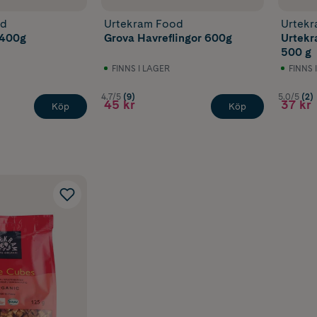
od
Urtekram Food
Urtek
 400g
Grova Havreflingor 600g
Urtekr
500 g
FINNS I LAGER
FINNS 
4.7/5
(9)
5.0/5
(2)
45 kr
37 kr
Köp
Köp