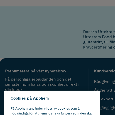
Danska Urtekram
Urtekram Food h
glutenfritt,
till
fli
kravcertifiering 
Prenumerera på vårt nyhetsbrev
Kundservi
Få personliga erbjudanden och det
Rådgivning
senaste inom hälsa och skönhet direkt i
din inbox.
Ångerrätt 
Cookies på Apohem
Vår experti
Fyll i mailadress
Skicka
Tillgänglig
På Apohem använder vi oss av cookies som är
nödvändiga för att hemsidan ska fungera som den ska.