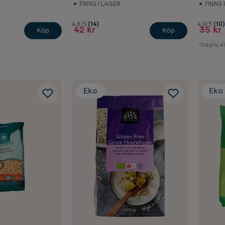
FINNS I LAGER
FINNS 
4.8/5
(14)
4.9/5
(10)
42 kr
35 kr
Köp
Köp
Ord.pris
41
Eko
Eko