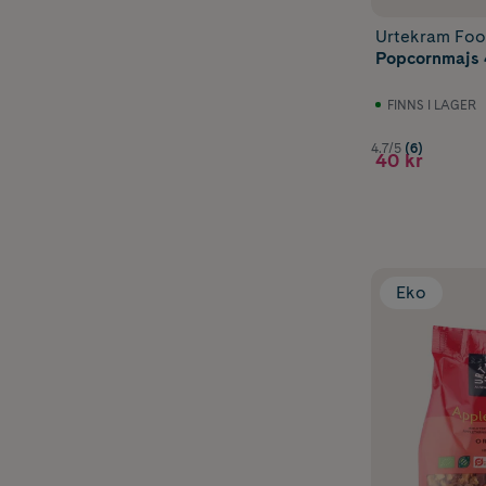
Urtekram Fo
Popcornmajs
FINNS I LAGER
4.7/5
(6)
40 kr
Eko