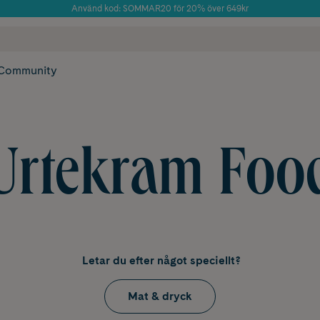
Använd kod: SOMMAR20 för 20% över 649kr
Årets Butik 2025 inom Skönhet
 frakt
✓ Rådgivning från farmaceuter & hudterapeuter
✓ Poäng på alla
Community
Urtekram Foo
Letar du efter något speciellt?
Mat & dryck