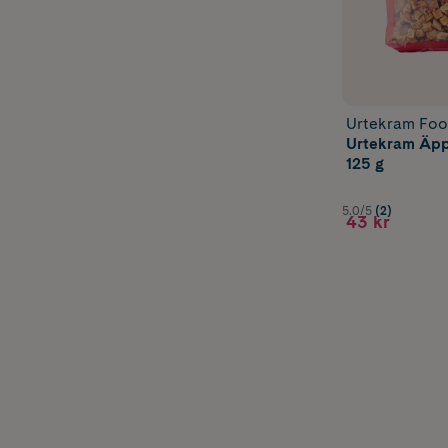
Urtekram Fo
Urtekram Äpp
125 g
5.0/5
(2)
43 kr