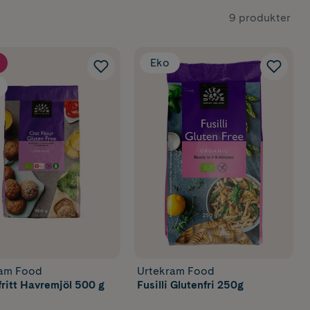
9 produkter
Eko
ram Food
Urtekram Food
fritt Havremjöl 500 g
Fusilli Glutenfri 250g