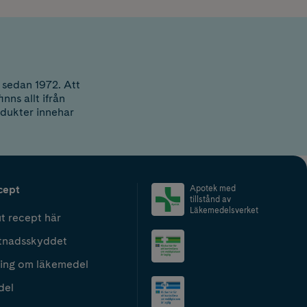
sedan 1972. Att
nns allt ifrån
odukter innehar
cept
Apotek med
tillstånd av
Läkemedelsverket
t recept här
tnadsskyddet
ing om läkemedel
del