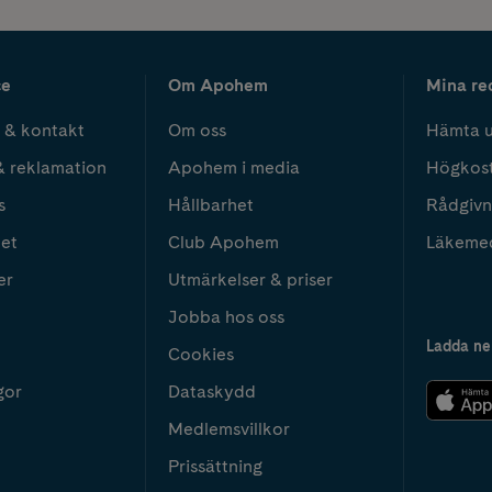
ce
Om Apohem
Mina re
 & kontakt
Om oss
Hämta u
& reklamation
Apohem i media
Högkos
s
Hållbarhet
Rådgivn
het
Club Apohem
Läkeme
er
Utmärkelser & priser
Jobba hos oss
Ladda ne
Cookies
gor
Dataskydd
Medlemsvillkor
Prissättning