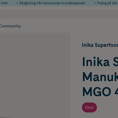
 frakt
✓ Rådgivning från farmaceuter & hudterapeuter
✓ Poäng på alla
Använd kod: SOMMAR20 för 20% över 649kr
Årets Butik 2025 inom Skönhet
Community
Inika Superfoo
Inika 
Manuk
MGO 4
Deal