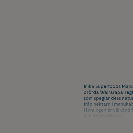
Inika Superfoods Man
orörda Wairarapa-regi
som speglar dess natu
från nektarn i manuka
Honungen är välkänd fö
kvalitetsindikator.
Inika Superfoods Manu
dihydroxiaceton (DHA).