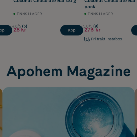
Coconut Chocolate Bar 40 g
Coconut Chocolate Bar 
pack
FINNS I LAGER
FINNS I LAGER
4.8/5
(5)
5.0/5
(9)
28 kr
273 kr
öp
Köp
Fri frakt Instabox
Apohem Magazine