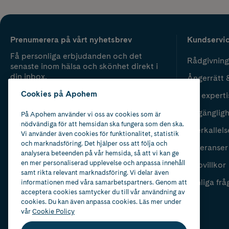
Prenumerera på vårt nyhetsbrev
Kundservi
Få personliga erbjudanden och det
Rådgivning
senaste inom hälsa och skönhet direkt i
din inbox.
Ångerrätt 
Cookies på Apohem
Vår experti
Fyll i mailadress
Skicka
Tillgänglig
På Apohem använder vi oss av cookies som är
nödvändiga för att hemsidan ska fungera som den ska.
Återkallels
Vi använder även cookies för funktionalitet, statistik
och marknadsföring. Det hjälper oss att följa och
Leveranser
analysera beteenden på vår hemsida, så att vi kan ge
en mer personaliserad upplevelse och anpassa innehåll
Köpvillkor
samt rikta relevant marknadsföring. Vi delar även
Vanliga frå
informationen med våra samarbetspartners. Genom att
acceptera cookies samtycker du till vår användning av
cookies. Du kan även anpassa cookies. Läs mer under
vår
Cookie Policy