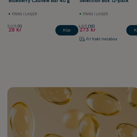
Blueberry Cashew Bar 40 g
Selection Box 12-pack
FINNS I LAGER
FINNS I LAGER
5.0/5
(1)
4.8/5
(12)
28 kr
273 kr
Köp
K
Fri frakt Instabox