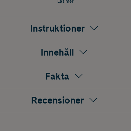
Läs mer
 smakrikt val för dig som uppskattar kvalitetshonung.
Instruktioner
Innehåll
Fakta
Recensioner