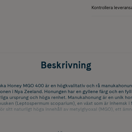
Beskrivning
uka Honey MGO 400 är en högkvalitativ och rå manukahonun
onen i Nya Zeeland. Honungen har en gyllene färg och en fyll
rliga ursprung och höga renhet. Manukahonung är en unik ho
busken (Leptospermum scoparium), en växt som är inhemsk i 
r sitt naturligt höga innehåll av metylglyoxal (MGO), ett ä
ka Honey MGO 400 innehåller certifierade 400 mg/kg MGO oc
 Den är fri från glyfosat och andra restprodukter. Produkten