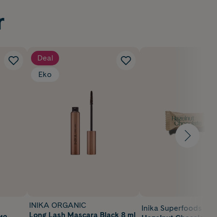
r
Deal
Eko
INIKA ORGANIC
Inika Superfoods
Long Lash Mascara Black 8 ml