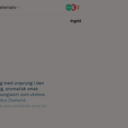
g med ursprung i den
ig, aromatisk smak
nungssort som utvinns
Nya Zeeland.
mne som används som en
h har testats för
 är rå, opastöriserad