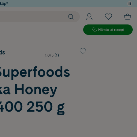
 köp*
Hämta ut recept
ds
1.0/5
(1)
Superfoods
a Honey
00 250 g