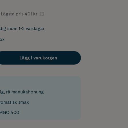
Lägsta pris
401 kr
dig inom 1-2 vardagar
box
Lägg i varukorgen
lig, rå manukahonung
aromatisk smak
d MGO 400