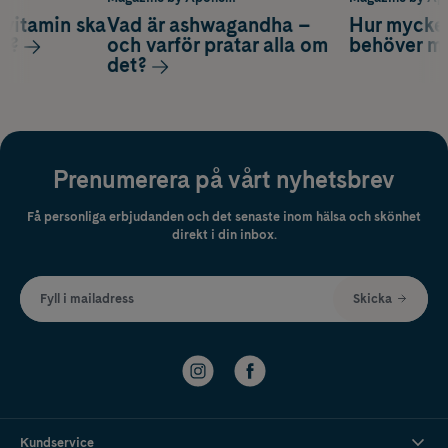
vitamin ska
Vad är ashwagandha –
Hur mycke
ag?
och varför pratar alla om
behöver m
det?
Prenumerera på vårt nyhetsbrev
Få personliga erbjudanden och det senaste inom hälsa och skönhet
direkt i din inbox.
Fyll i mailadress
Skicka
Kundservice