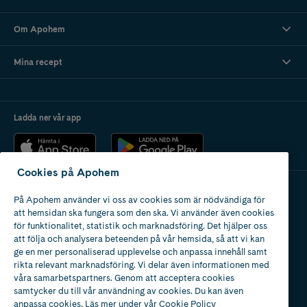
Om Apohem
Mina recept
Ladda ner vår app
Cookies på Apohem
På Apohem använder vi oss av cookies som är nödvändiga för
Apotek med tillstånd
att hemsidan ska fungera som den ska. Vi använder även cookies
av Läkemedelsverket
för funktionalitet, statistik och marknadsföring. Det hjälper oss
att följa och analysera beteenden på vår hemsida, så att vi kan
ge en mer personaliserad upplevelse och anpassa innehåll samt
rikta relevant marknadsföring. Vi delar även informationen med
våra samarbetspartners. Genom att acceptera cookies
samtycker du till vår användning av cookies. Du kan även
2024
anpassa cookies. Läs mer under vår
Cookie Policy