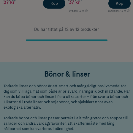
27 kr
37 kr
Köp
Köp
Ord.pris
49 kr
Lägsta pris
48 kr
Du har tittat på 12 av 12 produkter
Bönor & linser
Torkade linser och bönor är ett smart och mångsidigt baslivsmedel för
dig som vill laga
mat
som både är prisvärd, näringsrik och mättande. Här
kan du köpa bönor och linser i flera olika sorter – från svarta bönor och
kikärtor till röda linser och sojabönor, och självklart finns även
ekologiska alternativ.
Torkade bönor och linser passar perfekt i allt från grytor och soppor till
sallader och andra vardagsfavoriter. Ett skafferimåste med lång
hållbarhet som kan varieras i oändlighet.