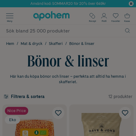
Använd kod: SOMMAR20 för 20% över 649kr
Årets Butik 2025 inom Skönhet
✓ Fri frakt
Meny
Recept
Profil
Favoriter
Kassa
✓ Rådgivning från farmaceuter & hudterapeuter
✓ Poäng på alla köp*
Hem
Mat & dryck
Skafferi
Bönor & linser
Bönor & linser
Här kan du köpa bönor och linser – perfekta att alltid ha hemma i
skafferiet.
12 produkter
Filtrera & sortera
Nice Price
Eko