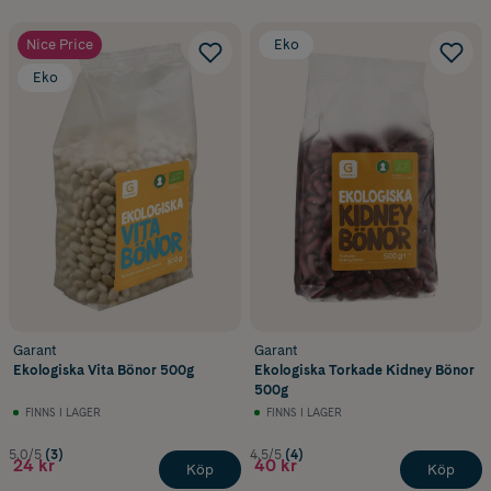
Nice Price
Eko
Eko
Garant
Garant
Ekologiska Vita Bönor 500g
Ekologiska Torkade Kidney Bönor
500g
FINNS I LAGER
FINNS I LAGER
5.0/5
(3)
4.5/5
(4)
24 kr
40 kr
Köp
Köp