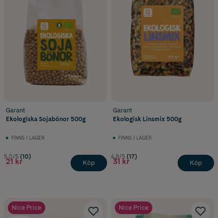
Garant
Garant
Ekologiska Sojabönor 500g
Ekologisk Linsmix 500g
FINNS I LAGER
FINNS I LAGER
5.0/5
(10)
4.8/5
(17)
21 kr
31 kr
Köp
Köp
Nice Price
Nice Price