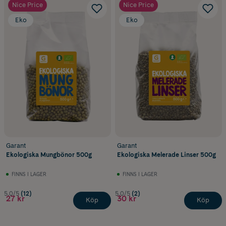
Nice Price
Nice Price
Eko
Eko
Garant
Garant
Ekologiska Mungbönor 500g
Ekologiska Melerade Linser 500g
FINNS I LAGER
FINNS I LAGER
5.0/5
(12)
5.0/5
(2)
27 kr
30 kr
Köp
Köp