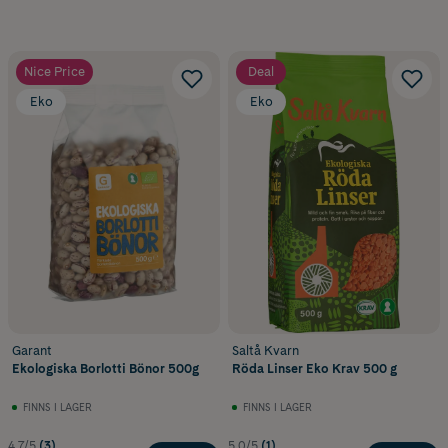
Nice Price
Deal
Eko
Eko
Garant
Saltå Kvarn
Ekologiska Borlotti Bönor 500g
Röda Linser Eko Krav 500 g
FINNS I LAGER
FINNS I LAGER
4.7/5
(3)
5.0/5
(1)