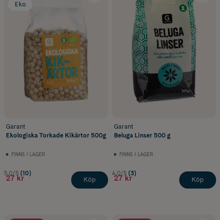
Eko
Garant
Garant
Ekologiska Torkade Kikärtor 500g
Beluga Linser 500 g
FINNS I LAGER
FINNS I LAGER
5.0/5
(10)
4.0/5
(3)
27 kr
27 kr
Köp
Köp