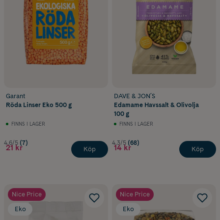
Garant
DAVE & JON´S
Röda Linser Eko 500 g
Edamame Havssalt & Olivolja
100 g
FINNS I LAGER
FINNS I LAGER
4.6/5
(7)
4.3/5
(68)
21 kr
14 kr
Köp
Köp
Nice Price
Nice Price
Eko
Eko