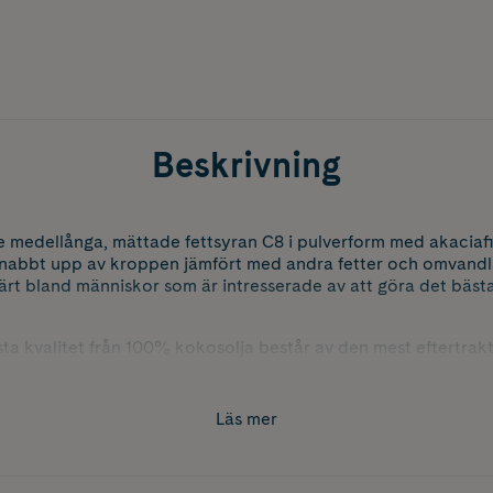
Beskrivning
e medellånga, mättade fettsyran C8 i pulverform med akaciaf
snabbt upp av kroppen jämfört med andra fetter och omvandla
rt bland människor som är intresserade av att göra det bästa 
ta kvalitet från 100% kokosolja består av den mest eftertra
 C8 MCT även kallad kaprylsyra tas snabbt upp av kroppen jä
rgigivande ketoner. C8 MCT är helt enkelt ett bra val för alla
 MCT i pulverform är att det kan vara lättare för matsmältni
Läs mer
lja.