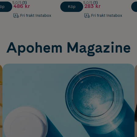
5.0/5
(1)
5.0/5
(1)
486 kr
283 kr
öp
Köp
Fri frakt Instabox
Fri frakt Instabox
Apohem Magazine