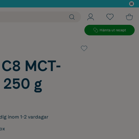
 köp*
Hämta ut recept
t C8 MCT-
 250 g
dig inom 1-2 vardagar
box