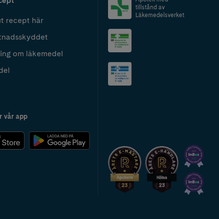
cept
tillstånd av
Läkemedelsverket
t recept här
tnadsskyddet
ing om läkemedel
del
r vår app
2024