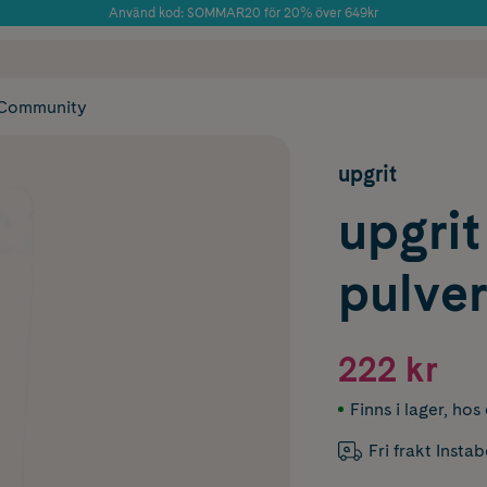
Använd kod: SOMMAR20 för 20% över 649kr
Årets Butik 2025 inom Skönhet
 frakt
✓ Rådgivning från farmaceuter & hudterapeuter
✓ Poäng på alla
Community
upgrit
upgri
pulver
222 kr
Finns i lager
,
hos 
Fri frakt Insta