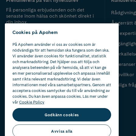
Prenumerera på vårt nyhetsbrev
Kundservi
Få personliga erbjudanden och det
Rådgivning
senaste inom hälsa och skönhet direkt i
din inbox.
Ångerrätt 
Cookies på Apohem
Vår experti
Fyll i mailadress
Skicka
Tillgänglig
På Apohem använder vi oss av cookies som är
nödvändiga för att hemsidan ska fungera som den ska.
Återkallels
Vi använder även cookies för funktionalitet, statistik
och marknadsföring. Det hjälper oss att följa och
Leveranser
analysera beteenden på vår hemsida, så att vi kan ge
en mer personaliserad upplevelse och anpassa innehåll
Köpvillkor
samt rikta relevant marknadsföring. Vi delar även
Vanliga frå
informationen med våra samarbetspartners. Genom att
acceptera cookies samtycker du till vår användning av
cookies. Du kan även anpassa cookies. Läs mer under
vår
Cookie Policy
Godkänn cookies
Avvisa alla