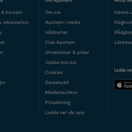
ce
Om Apohem
Mina re
 & kontakt
Om oss
Hämta u
& reklamation
Apohem i media
Högkos
s
Hållbarhet
Rådgivn
het
Club Apohem
Läkeme
er
Utmärkelser & priser
Jobba hos oss
Ladda ne
Cookies
gor
Dataskydd
Medlemsvillkor
Prissättning
Ladda ner vår app