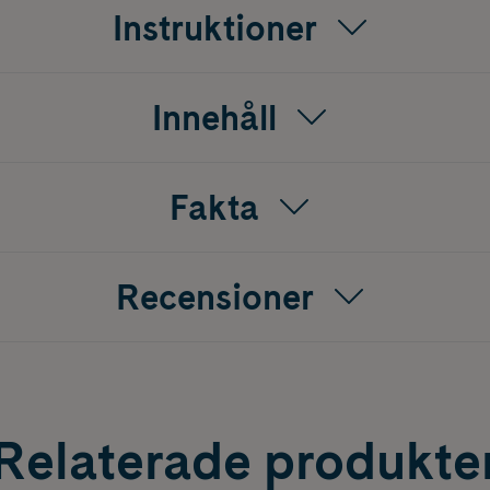
Instruktioner
an
prestation
t för kolhydrater
Innehåll
r
Fakta
Recensioner
nvändas?
märkt i matlagning, i kaffe, te eller i smoothies."
Relaterade produkte