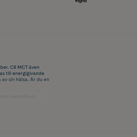
iber. C8 MCT även
s till energigivande
av sin hälsa. Är du en
ktade medellånga
mfört med andra fetter
 som är i behov av mer
ngssystemet att hantera