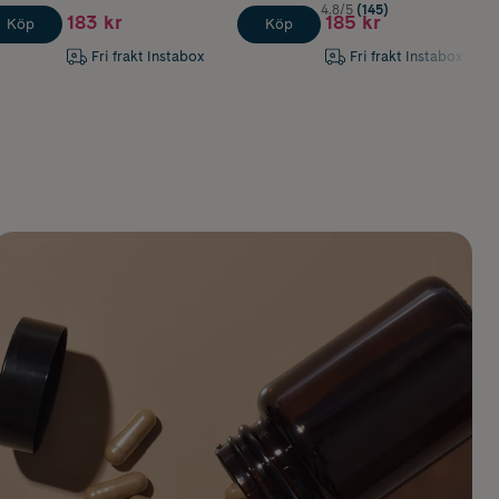
4.8/5
(145)
183 kr
185 kr
Köp
Köp
Fri frakt Instabox
Fri frakt Instabox