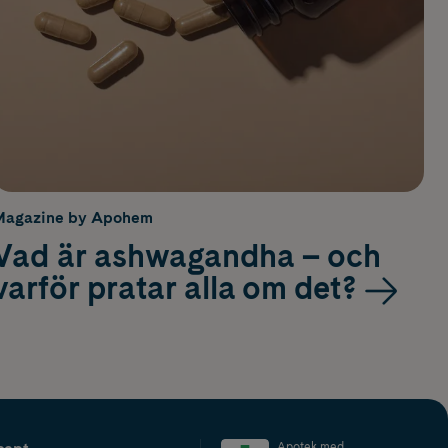
Magazine by Apohem
Vad är ashwagandha – och
varför pratar alla om det?
Apotek med