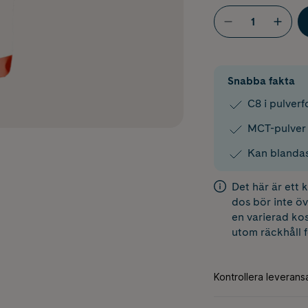
Snabba fakta
C8 i pulver
MCT-pulver 
Kan blandas
Det här är ett
dos bör inte öv
en varierad kos
utom räckhåll 