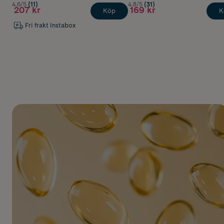
4.6/5
(11)
4.8/5
(31)
207 kr
169 kr
Köp
K
Fri frakt Instabox