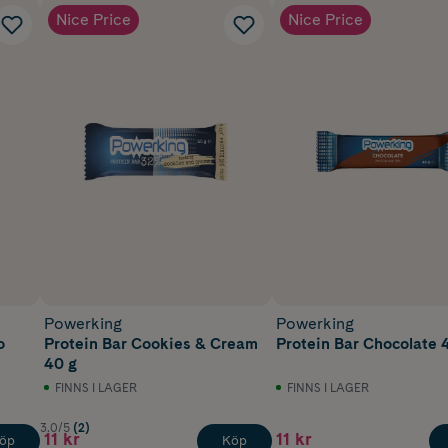
Nice Price
Nice Price
Powerking
Powerking
o
Protein Bar Cookies & Cream
Protein Bar Chocolate 
40 g
FINNS I LAGER
FINNS I LAGER
3.0/5
(2)
11 kr
11 kr
öp
Köp