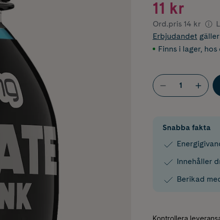
11 kr
Ord.pris
14 kr
L
Erbjudandet
gälle
Finns i lager
,
hos 
Snabba fakta
Energigivan
Innehåller 
Berikad med