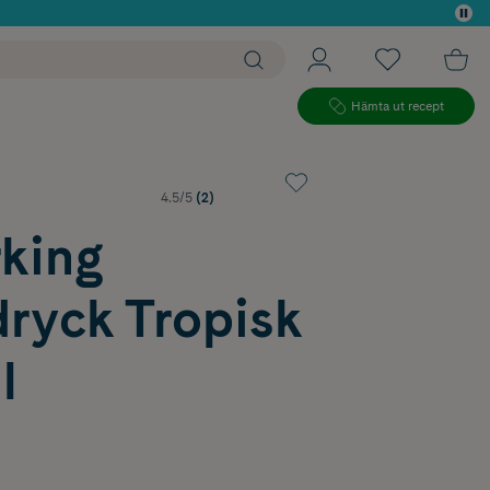
 köp*
Hämta ut recept
4.5/5
(2)
king
dryck Tropisk
l