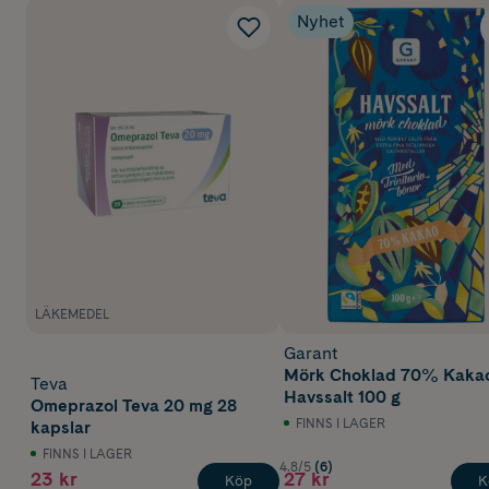
Nyhet
LÄKEMEDEL
Garant
Mörk Choklad 70% Kaka
Teva
Havssalt 100 g
Omeprazol Teva 20 mg 28
FINNS I LAGER
kapslar
FINNS I LAGER
4.8/5
(6)
23 kr
27 kr
Köp
K