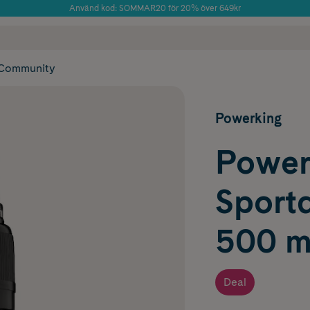
Använd kod: SOMMAR20 för 20% över 649kr
Årets Butik 2025 inom Skönhet
 frakt
✓ Rådgivning från farmaceuter & hudterapeuter
✓ Poäng på alla
Community
Powerking
Power
Sport
500 m
Deal