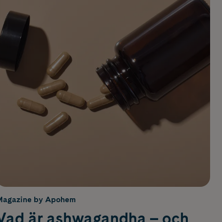
Magazine by Apohem
Vad är ashwagandha – och