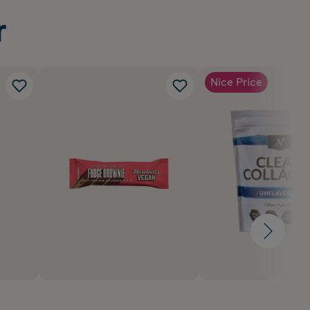
r
Nice Price