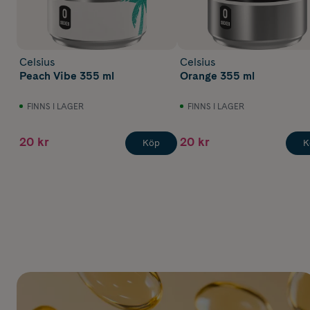
Celsius
Celsius
Peach Vibe 355 ml
Orange 355 ml
FINNS I LAGER
FINNS I LAGER
20 kr
20 kr
Köp
K