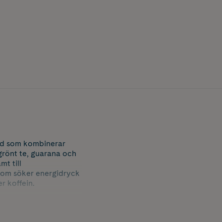
ad som kombinerar
 grönt te, guarana och
mt till
som söker energidryck
r koffein.