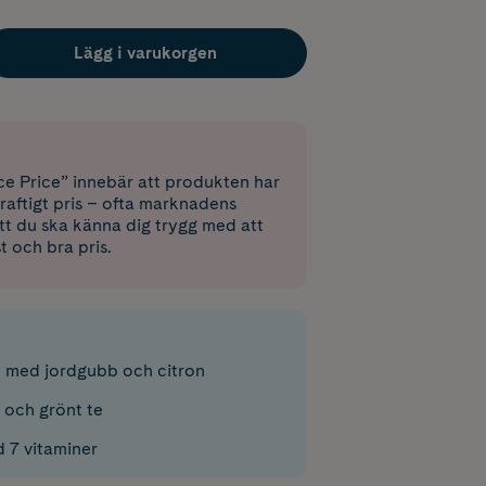
Lägg i varukorgen
e Price” innebär att produkten har
raftigt pris – ofta marknadens
 att du ska känna dig trygg med att
st och bra pris.
 med jordgubb och citron
 och grönt te
 7 vitaminer