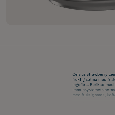
Celsius Strawberry L
fruktig sötma med fris
ingefära. Berikad med v
immunsystemets normal
med fruktig smak, koff
Innehåller 355 ml.