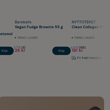
Barebells
NYTTOTEKET
Vegan Fudge Brownie 55 g
Clean Collagen 500 
cetamol
FINNS I LAGER
FINNS I LAGER
3.7/5
(3)
4.5/5
(183)
26 kr
181 kr
Köp
Köp
Fri frakt Instabox