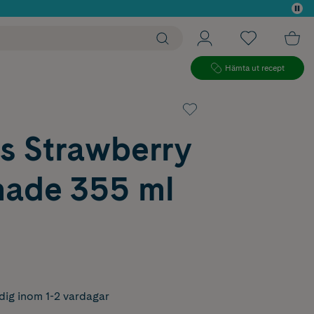
 köp*
Hämta ut recept
s Strawberry
ade 355 ml
dig inom 1-2 vardagar