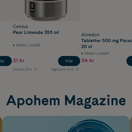
Celsius
Pear Limeade 355 ml
Alvedon
Tabletter 500 mg Para
FINNS I LAGER
20 st
FINNS I LAGER
21 kr
34 kr
öp
Köp
Ord.pris
25 kr
Lägsta pris
24 kr
Apohem Magazine