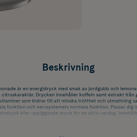
Beskrivning
emonade är en energidryck med smak av jordgubb och lemon
k citruskaraktär. Drycken innehåller koffein samt extrakt från
itaminer som bidrar till att minska trötthet och utmattning sa
a funktion och nervsystemets normala funktion. Passar dig 
eindryck eller uppiggande dryck för en aktiv vardag. Innehålle