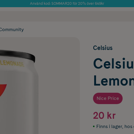
Använd kod: SOMMAR20 för 20% över 649kr
Årets Butik 2025 inom Skönhet
 frakt
✓ Rådgivning från farmaceuter & hudterapeuter
✓ Poäng på alla
Community
Celsius
Celsiu
Lemon
Nice Price
20 kr
Finns i lager
,
hos 