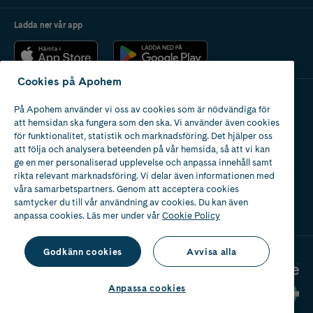
Ladda ner vår app
Cookies på Apohem
På Apohem använder vi oss av cookies som är nödvändiga för
Apotek med tillstånd
att hemsidan ska fungera som den ska. Vi använder även cookies
av Läkemedelsverket
för funktionalitet, statistik och marknadsföring. Det hjälper oss
att följa och analysera beteenden på vår hemsida, så att vi kan
ge en mer personaliserad upplevelse och anpassa innehåll samt
rikta relevant marknadsföring. Vi delar även informationen med
våra samarbetspartners. Genom att acceptera cookies
samtycker du till vår användning av cookies. Du kan även
2024
anpassa cookies. Läs mer under vår
Cookie Policy
Godkänn cookies
Avvisa alla
Anpassa cookies