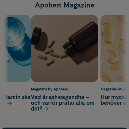
Apohem Magazine
m
Magazine by Apohem
Magazine by A
vitamin ska
Vad är ashwagandha –
Hur mycke
ag?
och varför pratar alla om
behöver m
det?