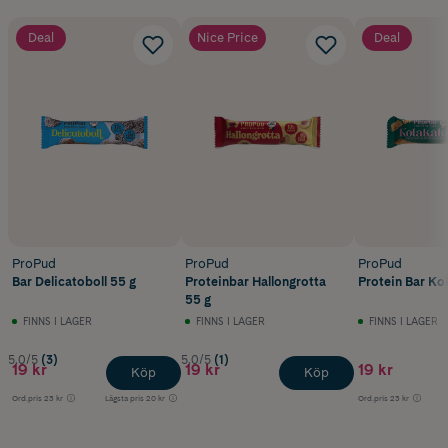
Deal
Nice Price
Deal
ProPud
ProPud
ProPud
Bar Delicatoboll 55 g
Proteinbar Hallongrotta
Protein Bar Ko
55 g
FINNS I LAGER
FINNS I LAGER
FINNS I LAGER
5.0/5
(3)
5.0/5
(1)
19 kr
19 kr
19 kr
Köp
Köp
Ord.pris
23 kr
Lägsta pris
20 kr
Ord.pris
23 kr