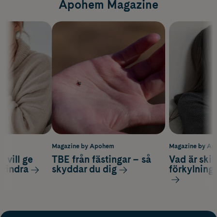
Apohem Magazine
m
Magazine by Apohem
Magazine by A
 vill ge
TBE från fästingar – så
Vad är ski
 lindra
skyddar du dig
förkylning