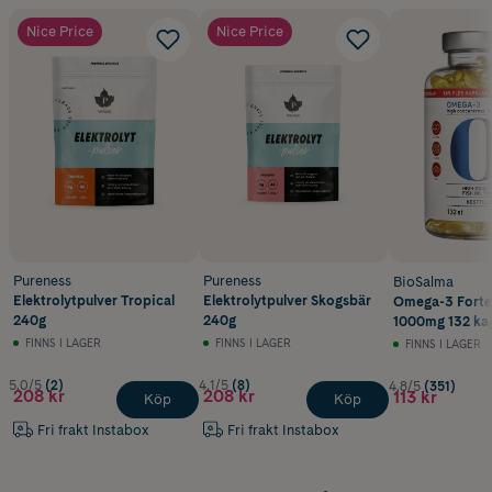
Nice Price
Nice Price
Pureness
Pureness
BioSalma
Elektrolytpulver Tropical
Elektrolytpulver Skogsbär
Omega-3 Fort
240g
240g
1000mg 132 kap
FINNS I LAGER
FINNS I LAGER
FINNS I LAGER
5.0/5
(2)
4.1/5
(8)
4.8/5
(351)
208 kr
208 kr
113 kr
Köp
Köp
Fri frakt Instabox
Fri frakt Instabox