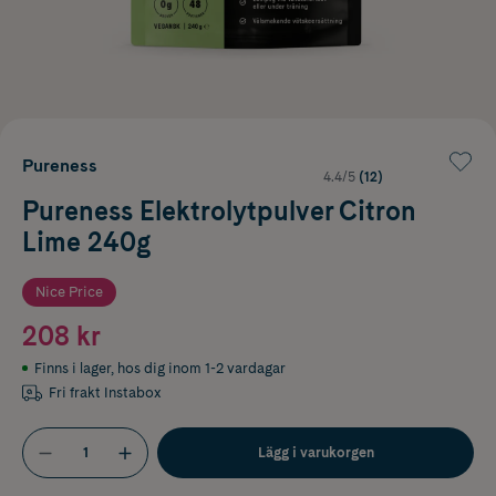
Pureness
4.4/5
(12)
Pureness Elektrolytpulver Citron
Lime 240g
Nice Price
208 kr
Finns i lager
,
hos dig inom 1-2 vardagar
Fri frakt Instabox
Lägg i varukorgen