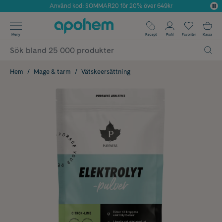
Använd kod: SOMMAR20 för 20% över 649kr
Årets Butik 2025 inom Skönhet
✓ Fri frakt
Meny
Recept
Profil
Favoriter
Kassa
✓ Rådgivning från farmaceuter & hudterapeuter
✓ Poäng på alla köp*
Hem
Mage & tarm
Vätskeersättning