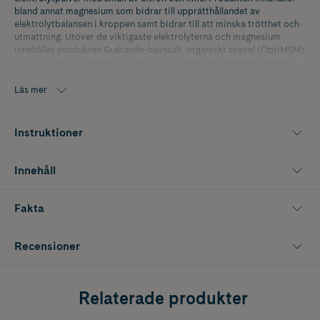
bland annat magnesium som bidrar till upprätthållandet av
elektrolytbalansen i kroppen samt bidrar till att minska trötthet och
utmattning. Utöver de viktigaste elektrolyterna och magnesium
innehåller produkten Guérande-havssalt, organiskt svavel (OptiMSM)
och C-vitamin. Vitamin C bidrar till att bibehålla immunsystemets
normala funktion under och efter intensiv fysisk träning. Produkten
lämpar sig för vätsketillförsel t.ex. vid sport, bastu, varma
Läs mer
sommardagar eller alltid då man svettas. Pulvret lämpar sig också för
att stödja det ökade behovet av elektrolyter vid ketogen kost.
Instruktioner
Innehåll
Fakta
Recensioner
Relaterade produkter