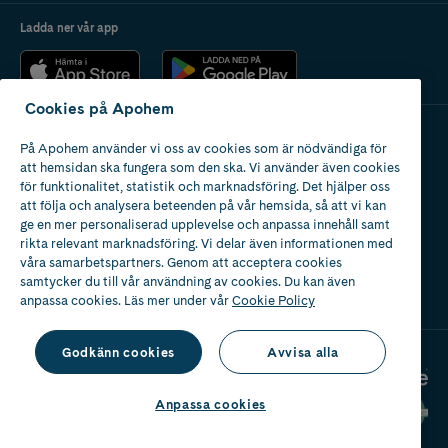
Ladda ner vår app
Cookies på Apohem
På Apohem använder vi oss av cookies som är nödvändiga för
Apotek med tillstånd
att hemsidan ska fungera som den ska. Vi använder även cookies
av Läkemedelsverket
för funktionalitet, statistik och marknadsföring. Det hjälper oss
att följa och analysera beteenden på vår hemsida, så att vi kan
ge en mer personaliserad upplevelse och anpassa innehåll samt
rikta relevant marknadsföring. Vi delar även informationen med
våra samarbetspartners. Genom att acceptera cookies
samtycker du till vår användning av cookies. Du kan även
2024
anpassa cookies. Läs mer under vår
Cookie Policy
Godkänn cookies
Avvisa alla
Anpassa cookies