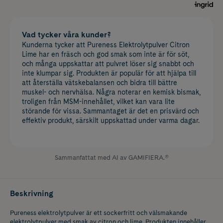
Vad tycker våra kunder?
Kunderna tycker att Pureness Elektrolytpulver Citron
Lime har en fräsch och god smak som inte är för söt,
och många uppskattar att pulvret löser sig snabbt och
inte klumpar sig. Produkten är populär för att hjälpa till
att återställa vätskebalansen och bidra till bättre
muskel- och nervhälsa. Några noterar en kemisk bismak,
troligen från MSM-innehållet, vilket kan vara lite
störande för vissa. Sammantaget är det en prisvärd och
effektiv produkt, särskilt uppskattad under varma dagar.
Sammanfattat med AI av GAMIFIERA.®
Beskrivning
Pureness elektrolytpulver är ett sockerfritt och välsmakande
elektrolytpulver med smak av citron och lime. Produkten innehåller