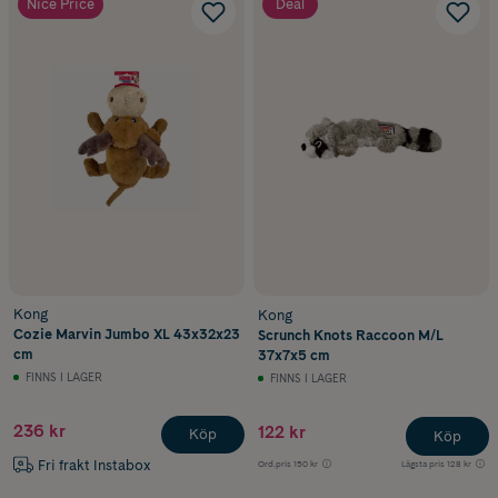
Nice Price
Deal
Kong
Kong
Cozie Marvin Jumbo XL 43x32x23
Scrunch Knots Raccoon M/L
cm
37x7x5 cm
FINNS I LAGER
FINNS I LAGER
236 kr
122 kr
Köp
Köp
Fri frakt Instabox
Ord.pris
150 kr
Lägsta pris
128 kr