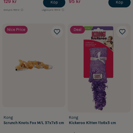
129 kr
95 kr
Köp
Köp
Ord.pris
159 kr
Lägsta pris
135 kr
Nice Price
Deal
Kong
Kong
Scrunch Knots Fox M/L 37x7x5 cm
Kickeroo Kitten 11x6x3 cm