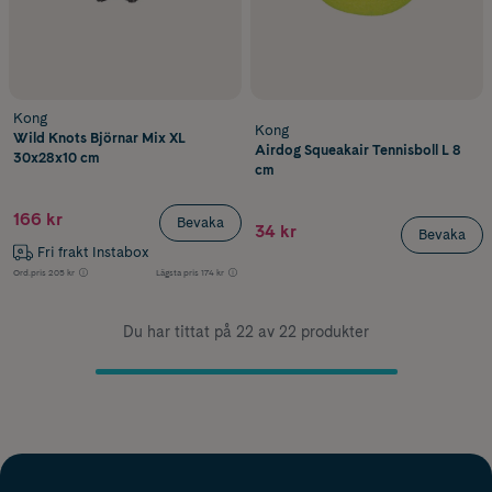
Kong
Kong
Wild Knots Björnar Mix XL
Airdog Squeakair Tennisboll L 8
30x28x10 cm
cm
166 kr
Bevaka
34 kr
Bevaka
Fri frakt Instabox
Ord.pris
205 kr
Lägsta pris
174 kr
Du har tittat på 22 av 22 produkter