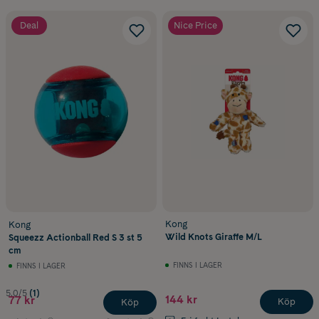
Deal
Nice Price
Kong
Kong
Wild Knots Giraffe M/L
Squeezz Actionball Red S 3 st 5
cm
FINNS I LAGER
FINNS I LAGER
5.0/5
(1)
144 kr
77 kr
Köp
Köp