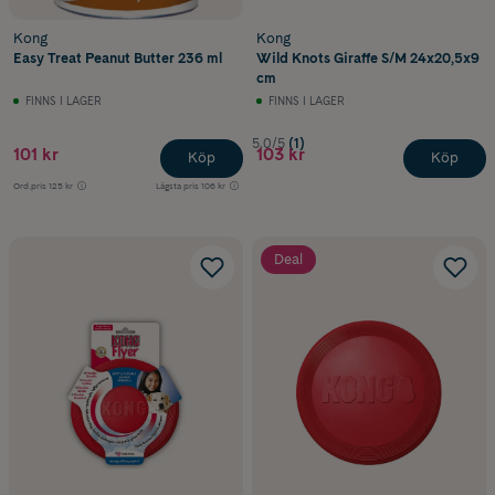
Kong
Kong
Easy Treat Peanut Butter 236 ml
Wild Knots Giraffe S/M 24x20,5x9
cm
FINNS I LAGER
FINNS I LAGER
5.0/5
(1)
101 kr
103 kr
Köp
Köp
Ord.pris
125 kr
Lägsta pris
106 kr
Deal