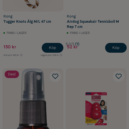
Kong
Kong
Tugger Knots Älg M/L 47 cm
Airdog Squeakair Tennisboll M
Rep 7 cm
FINNS I LAGER
FINNS I LAGER
5.0/5
(1)
130 kr
52 kr
Köp
Köp
Ord.pris
160 kr
Lägsta pris
136 kr
Deal