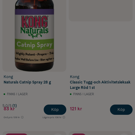
Kong
Kong
Naturals Catnip Spray 28 g
Classic Tugg-och Aktivitetsleksak
Large Röd 1 st
FINNS I LAGER
FINNS I LAGER
5.0/5
(1)
83 kr
121 kr
Köp
Köp
Ord.pris
109 kr
Lägsta pris
108 kr