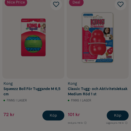
Nice Price
Deal
Kong
Kong
Squeezz Boll För Tuggande M 6,5
Classic Tugg- och Aktivitetsleksak
cm
Medium Röd 1 st
FINNS I LAGER
FINNS I LAGER
72 kr
101 kr
Köp
Köp
Ord.pris
119 kr
Lägsta pris
118 kr