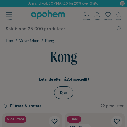
Använd kod: SOMMAR20 för 20% över 649kr
Årets Butik 2025 inom Skönhet
✓ Fri frakt
Meny
Recept
Profil
Favoriter
Kassa
✓ Rådgivning från farmaceuter & hudterapeuter
✓ Poäng på alla köp*
Hem
Varumärken
Kong
Kong
Letar du efter något speciellt?
Djur
22 produkter
Filtrera & sortera
Nice Price
Deal