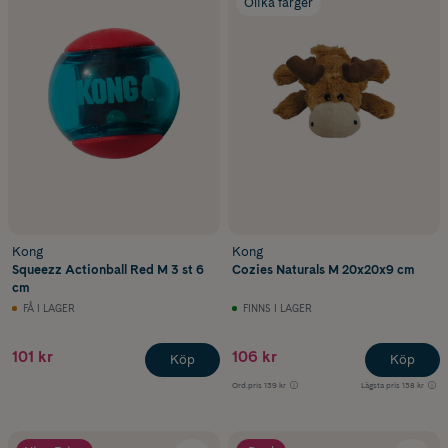
Olika färger
Kong
Kong
Squeezz Actionball Red M 3 st 6
Cozies Naturals M 20x20x9 cm
cm
FÅ I LAGER
FINNS I LAGER
101 kr
106 kr
Köp
Köp
Ord.pris
139 kr
Lägsta pris
138 kr