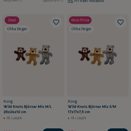
Fri frakt Instabox
Ord.pris
95 kr
Lägsta pris
81 kr
Deal
Nice Price
Olika färger
Olika färger
Kong
Kong
Wild Knots Björnar Mix M/L
Wild Knots Björnar Mix S/M
26x24x10 cm
17x17x7,5 cm
FÅ I LAGER
FÅ I LAGER