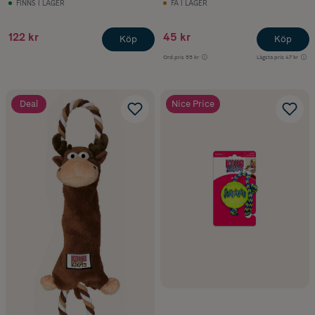
FINNS I LAGER
FÅ I LAGER
122 kr
45 kr
Köp
Köp
Ord.pris
55 kr
Lägsta pris
47 kr
Deal
Nice Price