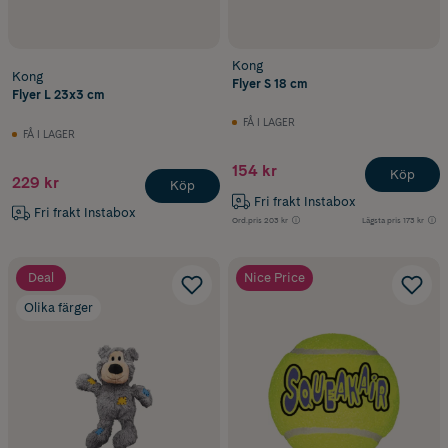
Kong
Kong
Flyer S 18 cm
Flyer L 23x3 cm
FÅ I LAGER
FÅ I LAGER
154 kr
Köp
229 kr
Köp
Fri frakt Instabox
Fri frakt Instabox
Ord.pris
203 kr
Lägsta pris
173 kr
Deal
Nice Price
Olika färger