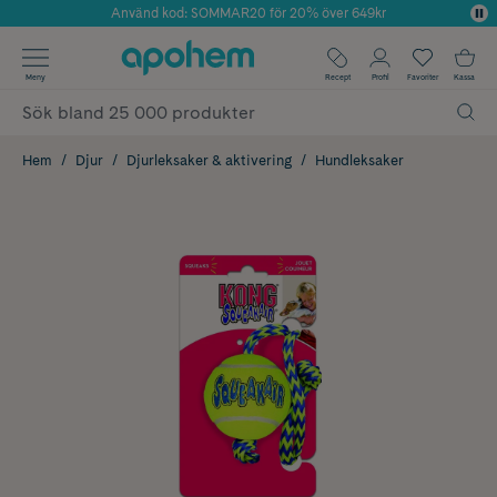
Använd kod: SOMMAR20 för 20% över 649kr
Årets Butik 2025 inom Skönhet
✓ Fri frakt
Meny
Recept
Profil
Favoriter
Kassa
✓ Rådgivning från farmaceuter & hudterapeuter
✓ Poäng på alla köp*
Hem
Djur
Djurleksaker & aktivering
Hundleksaker