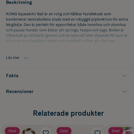
Beskrivning
KONG SqueakAir Ball är en rolig och hållbar hundleksak som
kombinerar tennisbollens studs med en inbyggd pipfunktion för extra
lekglädje. Den är perfekt för apportlekar både inomhus och utomhus
och passar hundar som älskar att springa, hoppa och jaga. Bollen är
tillverkad av slitstarkt gummi och en speciell icke-slipande filt som är
skonsam mot hundens tänder och tandkött, vilket gör den mer
skonsam än vanliga tennisbollar.
Med sin kombination av studs och pipljud håller den hunden
Läs mer
engagerad och aktiv under längre stunder. KONG SqueakAir Ball är
designad för att tåla lek och är ett säkert val för hundar i alla
storlekar.
Fakta
Recensioner
Relaterade produkter
Deal
Deal
Deal