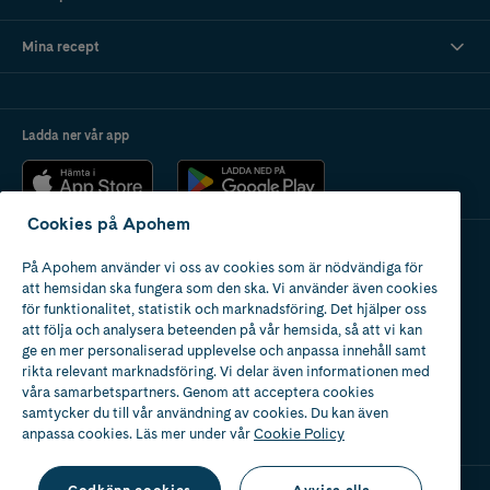
Mina recept
Ladda ner vår app
Cookies på Apohem
På Apohem använder vi oss av cookies som är nödvändiga för
Apotek med tillstånd
att hemsidan ska fungera som den ska. Vi använder även cookies
av Läkemedelsverket
för funktionalitet, statistik och marknadsföring. Det hjälper oss
att följa och analysera beteenden på vår hemsida, så att vi kan
ge en mer personaliserad upplevelse och anpassa innehåll samt
rikta relevant marknadsföring. Vi delar även informationen med
våra samarbetspartners. Genom att acceptera cookies
samtycker du till vår användning av cookies. Du kan även
2024
anpassa cookies. Läs mer under vår
Cookie Policy
Godkänn cookies
Avvisa alla