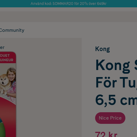
Använd kod: SOMMAR20 för 20% över 649kr
Årets Butik 2025 inom Skönhet
 frakt
✓ Rådgivning från farmaceuter & hudterapeuter
✓ Poäng på alla
Community
er
Kong
Kong 
För T
6,5 c
Nice Price
72 kr