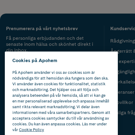
Prenumerera på vårt nyhetsbrev
Kundservi
Få personliga erbjudanden och det
Rådgivning
senaste inom hälsa och skönhet direkt i
din inbox.
Ångerrätt 
Cookies på Apohem
Vår experti
Fyll i mailadress
Skicka
Tillgänglig
På Apohem använder vi oss av cookies som är
nödvändiga för att hemsidan ska fungera som den ska.
Återkallels
Vi använder även cookies för funktionalitet, statistik
och marknadsföring. Det hjälper oss att följa och
Leveranser
analysera beteenden på vår hemsida, så att vi kan ge
en mer personaliserad upplevelse och anpassa innehåll
Köpvillkor
samt rikta relevant marknadsföring. Vi delar även
Vanliga frå
informationen med våra samarbetspartners. Genom att
acceptera cookies samtycker du till vår användning av
cookies. Du kan även anpassa cookies. Läs mer under
vår
Cookie Policy