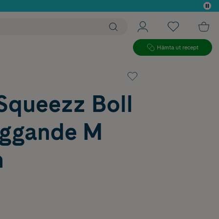
 köp*
Hämta ut recept
Squeezz Boll
uggande M
m