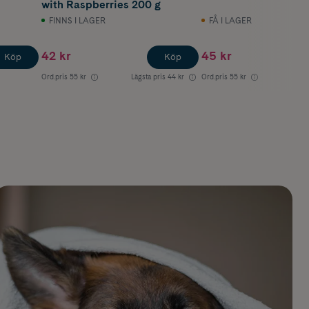
with Raspberries 200 g
FINNS I LAGER
FÅ I LAGER
42 kr
45 kr
Köp
Köp
Ord.pris
55 kr
Lägsta pris
44 kr
Ord.pris
55 kr
Lägst