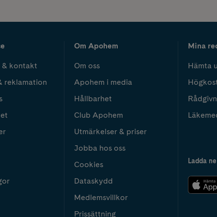
ce
Om Apohem
Mina re
 & kontakt
Om oss
Hämta u
& reklamation
Apohem i media
Högkos
s
Hållbarhet
Rådgivn
het
Club Apohem
Läkeme
er
Utmärkelser & priser
Jobba hos oss
Ladda ne
Cookies
gor
Dataskydd
Medlemsvillkor
Prissättning