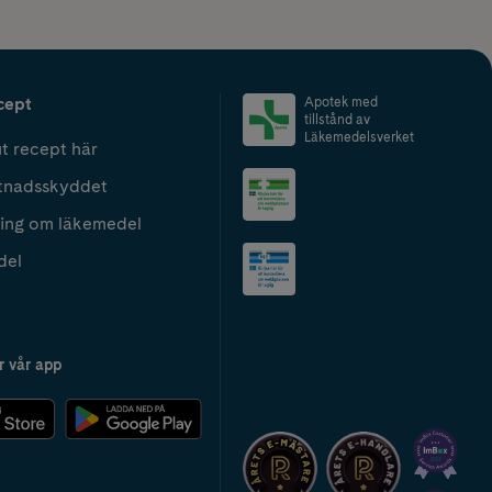
cept
Apotek med
tillstånd av
Läkemedelsverket
t recept här
tnadsskyddet
ing om läkemedel
del
r vår app