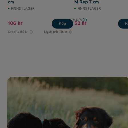
cm
M Rep 7 cm
FINNS I LAGER
FINNS I LAGER
5.0/5
(1)
106 kr
52 kr
Köp
K
Ord.pris
139 kr
Lägsta pris
138 kr