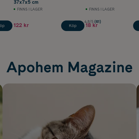
37x7x5 cm
FINNS I LAGER
FINNS I LAGER
4.8/5
(61)
122 kr
18 kr
öp
Köp
Apohem Magazine