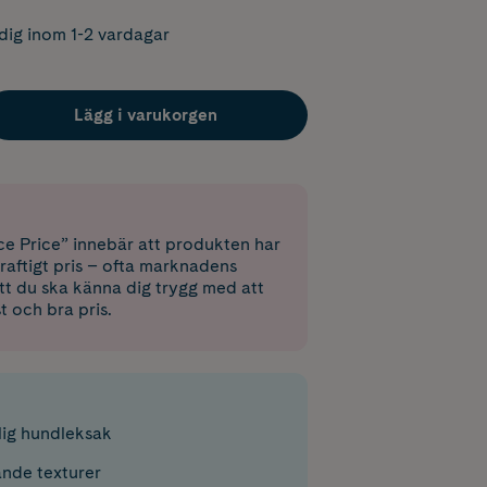
dig inom 1-2 vardagar
Lägg i varukorgen
e Price” innebär att produkten har
raftigt pris – ofta marknadens
 att du ska känna dig trygg med att
st och bra pris.
lig hundleksak
nde texturer