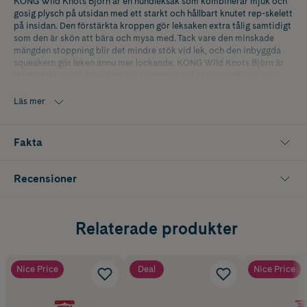
KONG Wild Knots Björn är en hundleksak som kombinerar mjuk och
gosig plysch på utsidan med ett starkt och hållbart knutet rep-skelett
på insidan. Den förstärkta kroppen gör leksaken extra tålig samtidigt
som den är skön att bära och mysa med. Tack vare den minskade
mängden stoppning blir det mindre stök vid lek, och den inbyggda
squeakern gör leken ännu mer lockande. KONG Wild Knots Björn är
ett perfekt val för både draglekar, apport och självständig lek, och
blir snabbt en favorit hos både hundar och deras ägare.
Läs mer
Produkten har olika färger och skickas slumpvis.
Fakta
Recensioner
Relaterade produkter
Nice Price
Deal
Nice Price