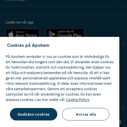
Ladda ner vår app
Cookies på Apohem
På Apohem använder vi oss av cookies som är nödvändiga för
Apotek med tillstånd
att hemsidan ska fungera som den ska. Vi använder även cookies
av Läkemedelsverket
för funktionalitet, statistik och marknadsföring. Det hjälper oss
att följa och analysera beteenden på vår hemsida, så att vi kan
ge en mer personaliserad upplevelse och anpassa innehåll samt
rikta relevant marknadsföring. Vi delar även informationen med
våra samarbetspartners. Genom att acceptera cookies
samtycker du till vår användning av cookies. Du kan även
2024
anpassa cookies. Läs mer under vår
Cookie Policy
Godkänn cookies
Avvisa alla