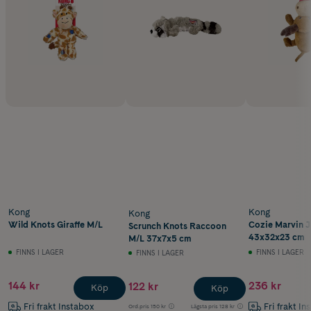
Kong
Kong
Kong
Wild Knots Giraffe M/L
Cozie Marvin 
Scrunch Knots Raccoon
43x32x23 cm
M/L 37x7x5 cm
FINNS I LAGER
FINNS I LAGER
FINNS I LAGER
144 kr
236 kr
122 kr
Köp
Köp
Fri frakt Instabox
Fri frakt In
Ord.pris
150 kr
Lägsta pris
128 kr