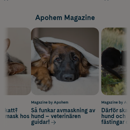
Apohem Magazine
m
Magazine by Apohem
Magazine by A
v katt?
Så funkar avmaskning av
Därför ska
om mask hos
hund – veterinären
hund och k
guidar!
fästingar 