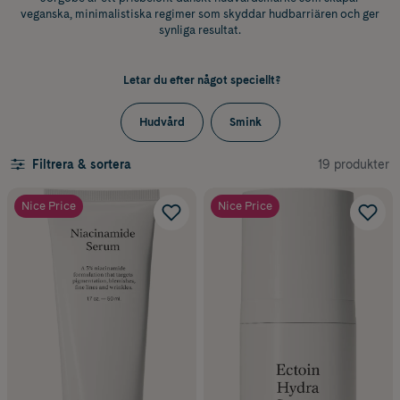
veganska, minimalistiska regimer som skyddar hudbarriären och ger
synliga resultat.
Letar du efter något speciellt?
Hudvård
Smink
19 produkter
Filtrera & sortera
Nice Price
Nice Price