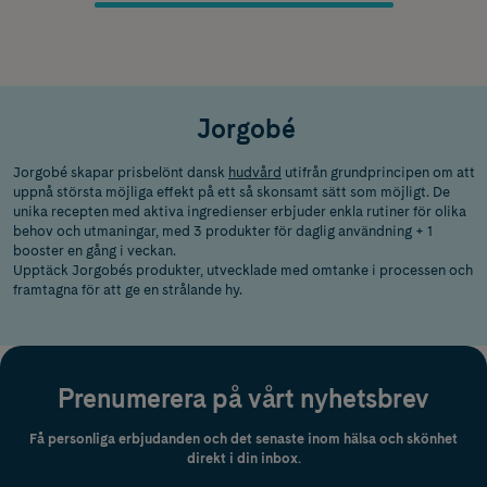
Jorgobé
Jorgobé skapar prisbelönt dansk
hudvård
utifrån grundprincipen om att
uppnå största möjliga effekt på ett så skonsamt sätt som möjligt. De
unika recepten med aktiva ingredienser erbjuder enkla rutiner för olika
behov och utmaningar, med 3 produkter för daglig användning + 1
booster en gång i veckan.
Upptäck Jorgobés produkter, utvecklade med omtanke i processen och
framtagna för att ge en strålande hy.
Prenumerera på vårt nyhetsbrev
Få personliga erbjudanden och det senaste inom hälsa och skönhet
direkt i din inbox.