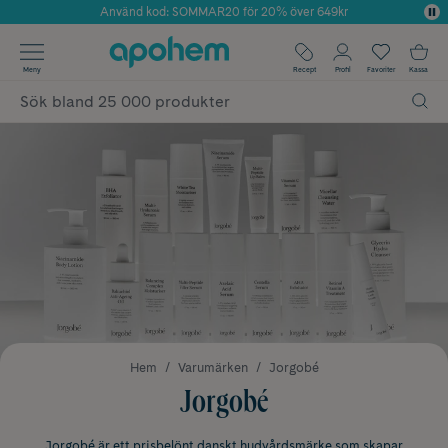
Använd kod: SOMMAR20 för 20% över 649kr
Årets Butik 2025 inom Skönhet
✓ Fri frakt
Meny
Recept
Profil
Favoriter
Kassa
✓ Rådgivning från farmaceuter & hudterapeuter
✓ Poäng på alla köp*
Hem
Varumärken
Jorgobé
Jorgobé
Jorgobé är ett prisbelönt danskt hudvårdsmärke som skapar