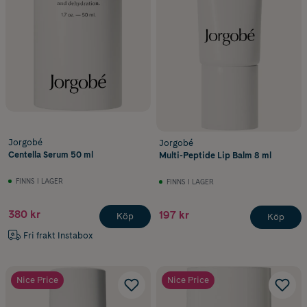
Jorgobé
Jorgobé
Centella Serum 50 ml
Multi-Peptide Lip Balm 8 ml
FINNS I LAGER
FINNS I LAGER
380 kr
197 kr
Köp
Köp
Fri frakt Instabox
Nice Price
Nice Price