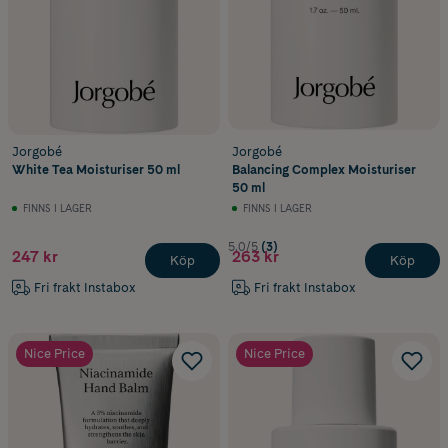
Jorgobé
Jorgobé
White Tea Moisturiser 50 ml
Balancing Complex Moisturiser
50 ml
FINNS I LAGER
FINNS I LAGER
5.0/5
(3)
247 kr
263 kr
Köp
Köp
Fri frakt Instabox
Fri frakt Instabox
Nice Price
Nice Price