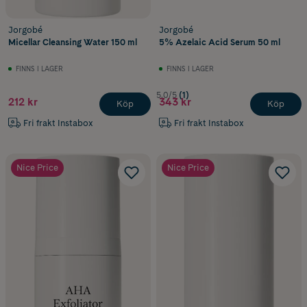
Jorgobé
Jorgobé
Micellar Cleansing Water 150 ml
5% Azelaic Acid Serum 50 ml
FINNS I LAGER
FINNS I LAGER
5.0/5
(1)
212 kr
343 kr
Köp
Köp
Fri frakt Instabox
Fri frakt Instabox
Nice Price
Nice Price