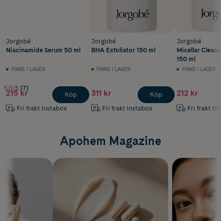
Jorgobé
Jorgobé
Jorgobé
Niacinamide Serum 50 ml
BHA Exfoliator 150 ml
Micellar Clean
150 ml
FINNS I LAGER
FINNS I LAGER
FINNS I LAGER
5.0/5
(7)
215 kr
311 kr
212 kr
Köp
Köp
Fri frakt Instabox
Fri frakt Instabox
Fri frakt In
Apohem Magazine