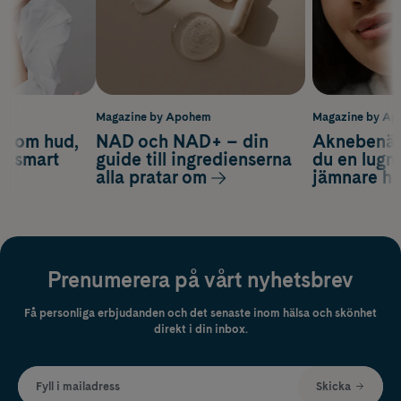
m
Magazine by Apohem
Magazine by A
d om hud,
NAD och NAD+ – din
Aknebenäge
ch smart
guide till ingredienserna
du en lugn
alla pratar om
jämnare h
Prenumerera på vårt nyhetsbrev
Få personliga erbjudanden och det senaste inom hälsa och skönhet
direkt i din inbox.
Fyll i mailadress
Skicka