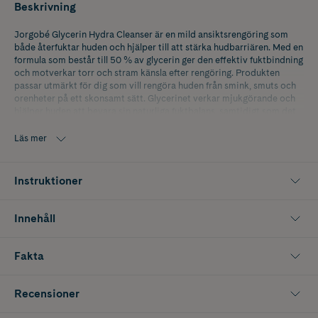
Beskrivning
Jorgobé Glycerin Hydra Cleanser är en mild ansiktsrengöring som
både återfuktar huden och hjälper till att stärka hudbarriären. Med en
formula som består till 50 % av glycerin ger den effektiv fuktbindning
och motverkar torr och stram känsla efter rengöring. Produkten
passar utmärkt för dig som vill rengöra huden från smink, smuts och
orenheter på ett skonsamt sätt. Glycerinet verkar mjukgörande och
hjälper huden att bevara sin naturliga fuktbalans, samtidigt som det
bidrar till att huden känns smidig och välmående. Dessutom har
glycerin lugnande egenskaper, vilket gör rengöringen extra lämplig
Läs mer
för känslig hud.
Produkten är vegansk och tillverkad i Danmark.
Instruktioner
Innehåll
Fakta
Recensioner