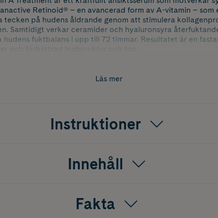
n A Treatment är ett kraftfullt ansiktsserum som motverkar s
anactive Retinoid® – en avancerad form av A-vitamin – som e
dra tecken på hudens åldrande genom att stimulera kollagenp
en. Samtidigt verkar ceramider och hyaluronsyra återfuktand
lla hudens fuktbalans i upp till 72 timmar. Resultatet är en fas
er och förbättrad hudstruktur och ton.
och tillverkad i Danmark.
Läs mer
Instruktioner
Innehåll
Fakta