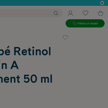
 köp*
Hämta ut recept
bé Retinol
in A
ment 50 ml