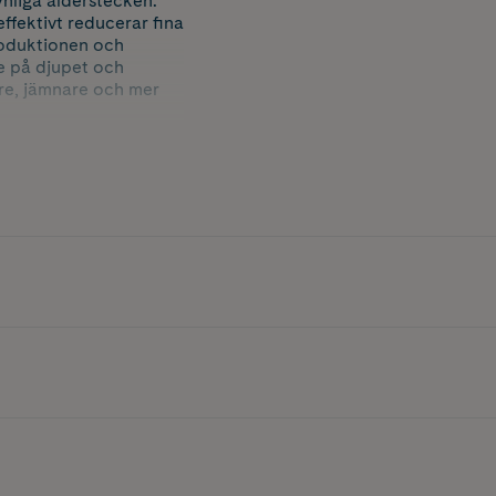
ynliga ålderstecken.
ffektivt reducerar fina
roduktionen och
e på djupet och
tare, jämnare och mer