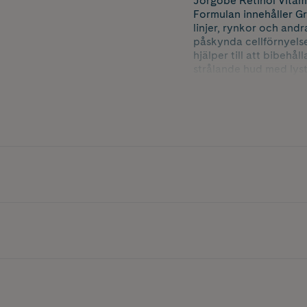
Jorgobé Retinol Vitami
Formulan innehåller Gr
linjer, rynkor och an
påskynda cellförnyels
hjälper till att bibehå
strålande hud med lyst
Produkten är vegansk 