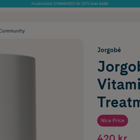
Använd kod: SOMMAR20 för 20% över 649kr
Årets Butik 2025 inom Skönhet
 frakt
✓ Rådgivning från farmaceuter & hudterapeuter
✓ Poäng på alla
Community
Jorgobé
Jorgo
Vitam
Treat
Nice Price
420 kr